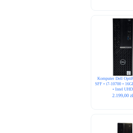
Komputer Dell Opti
SFF • i7-10700 • 16
• Intel UHD
2.199,00
z