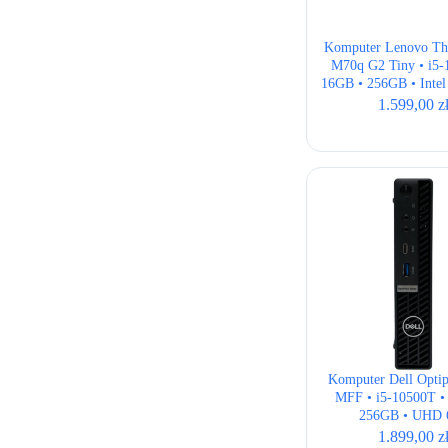
Komputer Lenovo Th
M70q G2 Tiny • i5-
16GB • 256GB • Inte
• Wi-Fi
1.599,00
z
Komputer Dell Opti
MFF • i5-10500T •
256GB • UHD 
1.899,00
z