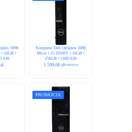
iplex 5090
Komputer Dell Optiplex 5080
 • 16GB •
Micro • i5-10500T • 16GB •
D 630
256GB • UHD 630
0
zł
1.599,00
zł
1.699,00
zł
Pierwotna
Aktualna
cena
cena
wynosiła:
wynosi:
1.699,00 zł.
1.599,00 zł.
PROMOCJA