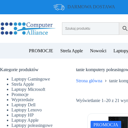
Przejdź
DARMOWA DOSTAWA
do
treści
PROMOCJE
Strefa Apple
Nowości
Laptopy
Kategorie produktów
tanie komputery poleasing
Laptopy Gamingowe
Strona główna
tanie kom
Strefa Apple
Laptopy Microsoft
Promocje
Wyprzedaże
Wyświetlanie 1–20 z 21 wy
Laptopy Dell
Laptopy Lenovo
Laptopy HP
Laptopy Apple
PROMOCJA
Laptopy poleasingowe