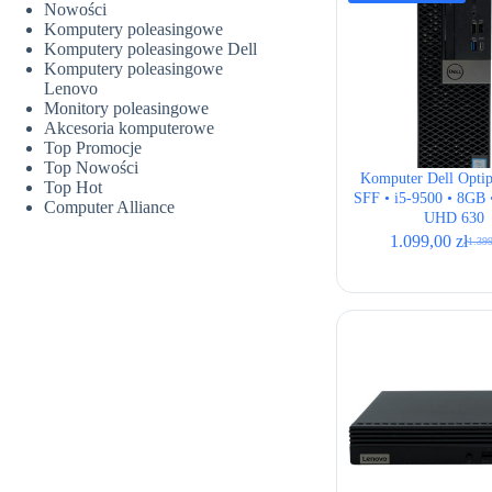
Nowości
Komputery poleasingowe
Komputery poleasingowe Dell
Komputery poleasingowe
Lenovo
Monitory poleasingowe
Akcesoria komputerowe
Top Promocje
Top Nowości
Komputer Dell Opti
Top Hot
SFF • i5-9500 • 8GB 
Computer Alliance
UHD 630
1.099,00
zł
1.39
Pierw
Aktu
cena
cena
wynos
wynos
1.399
1.099