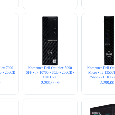
cen
cen
wyn
wyn
2.3
1.9
Plex 7090
Komputer Dell Optiplex 5090
Komputer Dell Opt
GB • 256GB
SFF • i7-10700 • 8GB • 256GB •
Micro • i5-13500
UHD 630
256GB • UHD 77
ł
2.299,00
zł
2.299,0