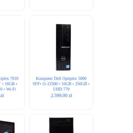
a
a
osiła:
osi:
49,00 zł.
99,00 zł.
iplex 7010
Komputer Dell Optiplex 5000
T • 16GB •
SFF• i5-12500 • 16GB • 256GB •
0 • Wi-Fi
UHD 770
0
zł
2.599,00
zł