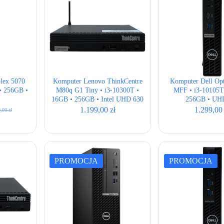
wysokiej
plex 5070
Komputer Lenovo ThinkCentre
Komputer Dell Opt
• 256GB •
M80q G1 Tiny • i3-10300T •
MFF • i3-10105T
16GB • 256GB • Intel UHD 630
256GB • UH
1.199,00
zł
1.299,0
9,00
zł
otna
alna
iła:
i:
,00 zł.
,00 zł.
PROMOCJA
PROMOCJA