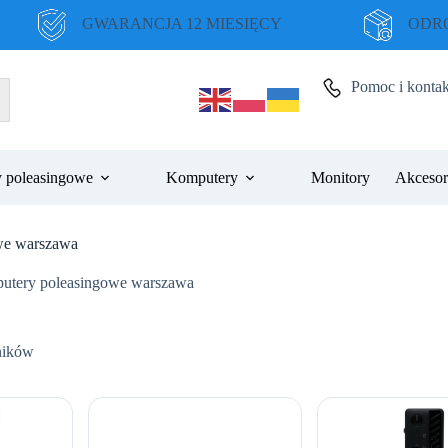
GWARANCJA 12 MIESIĘCY
ODRO
Pomoc i kontak
 poleasingowe
Komputery
Monitory
Akcesor
owe warszawa
putery poleasingowe warszawa
Posortowane
ników
według
ceny:
od
niskiej
do