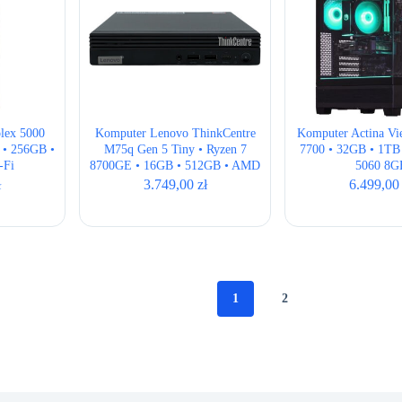
plex 5000
Komputer Lenovo ThinkCentre
Komputer Actina Vi
 • 256GB •
M75q Gen 5 Tiny • Ryzen 7
7700 • 32GB • 1T
-Fi
8700GE • 16GB • 512GB • AMD
5060 8G
Radeon 780M • BOX NEW
ł
3.749,00
zł
6.499,0
1
2