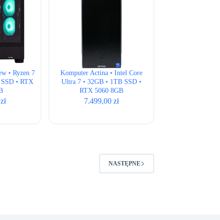
ew • Ryzen 7
Komputer Actina • Intel Core
B SSD • RTX
Ultra 7 • 32GB • 1TB SSD •
B
RTX 5060 8GB
0
zł
7.499,00
zł
NASTĘPNE