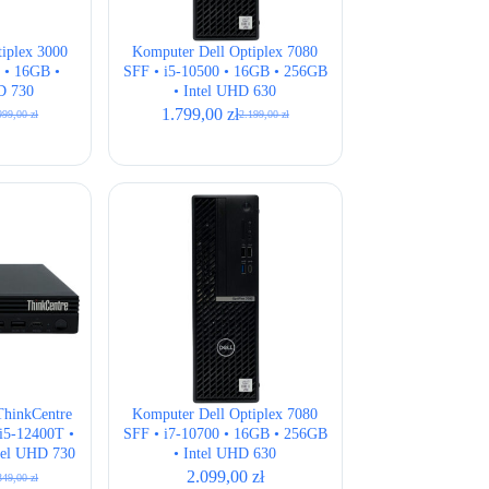
iplex 3000
Komputer Dell Optiplex 7080
 • 16GB •
SFF • i5-10500 • 16GB • 256GB
D 730
• Intel UHD 630
1.799,00
zł
999,00
zł
2.199,00
zł
rwotna
ualna
Pierwotna
Aktualna
a
a
cena
cena
osiła:
osi:
wynosiła:
wynosi:
99,00 zł.
99,00 zł.
2.199,00 zł.
1.799,00 zł.
hinkCentre
Komputer Dell Optiplex 7080
i5-12400T •
SFF • i7-10700 • 16GB • 256GB
tel UHD 730
• Intel UHD 630
2.099,00
zł
349,00
zł
rwotna
ualna