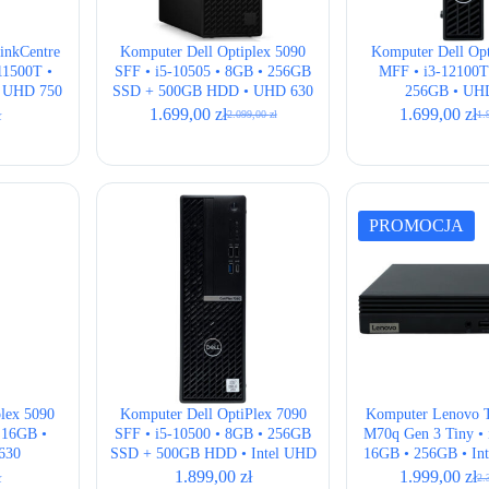
inkCentre
Komputer Dell Optiplex 5090
Komputer Dell Opt
11500T •
SFF • i5-10505 • 8GB • 256GB
MFF • i3-12100T
l UHD 750
SSD + 500GB HDD • UHD 630
256GB • UH
ł
1.699,00
zł
1.699,00
zł
2.099,00
zł
1.
Pierwotna
Aktualna
Pie
Akt
cena
cena
cen
cen
wynosiła:
wynosi:
wyn
wyn
2.099,00 zł.
1.699,00 zł.
1.9
1.6
PROMOCJA
plex 5090
Komputer Dell OptiPlex 7090
Komputer Lenovo T
 16GB •
SFF • i5-10500 • 8GB • 256GB
M70q Gen 3 Tiny • 
630
SSD + 500GB HDD • Intel UHD
16GB • 256GB • In
630
ł
1.899,00
zł
1.999,00
zł
2.
Pie
Akt