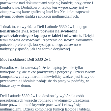
pracowanie nad dokumentami staje się bardziej przyjemne i
komfortowe. Dodatkowo, laptop ten wyposażony jest w
zintegrowaną kartę graficzną Intel Iris Xe, która zapewnia
płynną obsługę grafiki i aplikacji multimedialnych.
Jednak to, co wyróżnia Dell Latitude 5330 2w1, to jego
konstrukcja 2w1, która pozwala na swobodne
przekształcenie go z laptopa w tablet i odwrotnie.
Dzięki
temu możesz dostosować urządzenie do swoich aktualnych
potrzeb i preferencji, korzystając z niego zarówno w
tradycyjny sposób, jak i w formie dotykowej.
Moc i mobilność Dell 5330 2w1
Ponadto, warto zauważyć, że ten laptop jest nie tylko
funkcjonalny, ale także praktyczny i poręczny. Dzięki swoim
kompaktowym wymiarom i niewielkiej wadze, jest łatwy do
przenoszenia i idealnie nadaje się do pracy w podróży, w
biurze czy w domu.
Dell Latitude 5330 2w1 to doskonały wybór dla osób
poszukujących wszechstronnego i wydajnego urządzenia,
które pozwoli im efektywnie pracować i cieszyć się
multimediami. Dzięki kombinacji funkcji laptopa i tabletu,