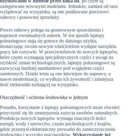
użytkowaniu w biznesie przez kilka lat
, po czym są
zastępowane nowszymi modelami. Jednakże, zamiast od razu
wylądować na wysypisku, są one poddawane procesowi
odnowy i ponownej sprzedaży.
Proces odnowy polega na gruntownym sprawdzeniu i
naprawie ewentualnych usterek. W ten sposób laptopy
poleasingowe stają się gotowe do dalszego użytku,
dostarczając swoim nowym właścicielom wydajne narzędzia
pracy lub rozrywki. W przeciwieństwie do nowych laptopów,
które często wymagają specjalistycznych części z uwagi na
szybkość zmian technologicznych, laptopy poleasingowe są
zazwyczaj bardziej standardowe pod względem części
zamiennych. Dzięki temu są one łatwiejsze do naprawy, a
nawet modernizacji, co wydłuża ich żywotność i zmniejsza
ilość elektroniki trafiającej na wysypisko.
Oszczędność i ochrona środowiska w jednym
Ponadto, korzystanie z laptopy poleasingowych może również
przyczynić się do zmniejszenia zużycia zasobów naturalnych.
Produkcja nowych laptopów wymaga znacznych ilości
energii, wody i surowców, często pochodzących z krajów,
gdzie przemysł elektroniczny prowadzi do zanieczyszczenia
środowiska i wyzysku pracowników.
Wykorzystanie już