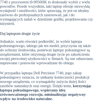
7740 z procesorem i9-9950HK to doskonały wybór z wielu
powodów. Przede wszystkim, taki laptop oferuje niezwykłą
wydajność i możliwości, które sprawiają, że jest on idealny
zarówno do profesjonalnych zastosowań, jak i do
wymagających zadań w dziedzinie grafiki, projektowania czy
inżynierii.
Daj laptopom drugie życie
Jednakże, warto również podkreślić, że wybór laptopa
poleasingowego, takiego jak ten model, przyczynia się także
do ochrony środowiska, ponieważ laptopy poleasingowe są
urządzeniami, które otrzymują drugie życie po zakończeniu
swojej pierwotnej użytkowości w firmach. Są one odnawiane,
naprawiane i ponownie wprowadzane do obiegu.
W przypadku laptopa Dell Precision 7740, jego zakup
poleasingowy oznacza, że unikamy konieczności produkcji
nowego urządzenia, co wymagałoby zużycia dużej ilości
zasobów naturalnych oraz energii. Dzięki temu,
korzystając
laptopa poleasingowego, wspieramy ideę
zrównoważonego rozwoju, minimalizując negatywny
wpływ na środowisko naturalne.