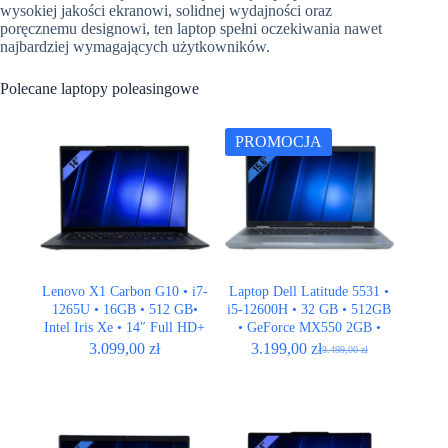
wysokiej jakości ekranowi, solidnej wydajności oraz
poręcznemu designowi, ten laptop spełni oczekiwania nawet
najbardziej wymagających użytkowników.
Polecane laptopy poleasingowe
PROMOCJA
Lenovo X1 Carbon G10 • i7-
Laptop Dell Latitude 5531 •
1265U • 16GB • 512 GB•
i5-12600H • 32 GB • 512GB
Intel Iris Xe • 14″ Full HD+
• GeForce MX550 2GB •
• LTE
15,6″ Full HD • LTE
3.099,00
zł
3.199,00
zł
3.499,00
zł
Pierwotna
Aktualna
cena
cena
wynosiła:
wynosi:
3.499,00 zł.
3.199,00 zł.