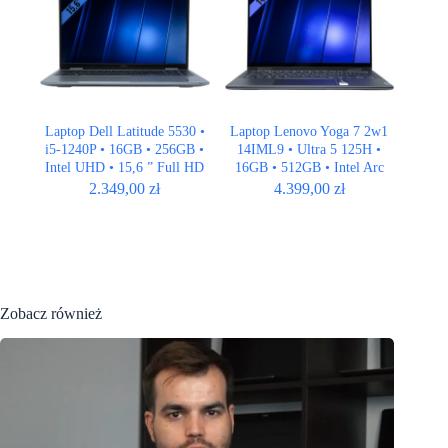
Laptop Dell Latitude 5530 •
Laptop Lenovo Yoga 7 2w1
i5-1240P • 16GB • 256GB •
14IML9 • Ultra 5 125H •
Intel UHD • 15,6 ” Full HD
16GB • 512GB • Intel Arc
Graphics • 14″ 2.8K OLED
2.349,00
zł
4.399,00
zł
Zobacz również