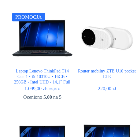
cena
cena
wynosiła:
wynosi:
1.799,00 zł.
1.699,00 zł.
PROMOCJA
Laptop Lenovo ThinkPad T14
Router mobilny ZTE U10 pocket
Gen 1 • i5-10310U • 16GB •
LTE
256GB • Intel UHD • 14,1″ Full
HD
1.099,00
zł
220,00
zł
1.299,00
zł
Pierwotna
Aktualna
cena
cena
Oceniono
5.00
na 5
wynosiła:
wynosi:
1.299,00 zł.
1.099,00 zł.