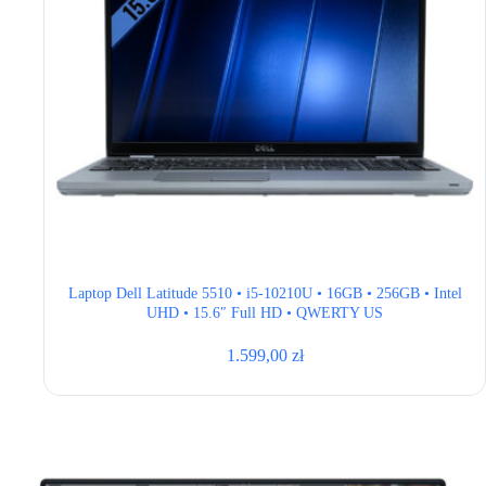
Laptop Dell Latitude 5510 • i5-10210U • 16GB • 256GB • Intel
UHD • 15.6″ Full HD • QWERTY US
1.599,00
zł