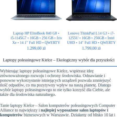
Laptop HP EliteBook 840 G8 •
Lenovo ThinkPad L14 G3 • i7-
i5-1145G7 • 16GB • 256 GB • Iris
1255U • 16GB • 256GB • Intel
Xe • 14.1″ Full HD • QWERTY
UHD • 14″ Full HD • QWERTY
US
US
1.299,00
zł
1.799,00
zł
Laptopy poleasingowe Kielce – Ekologiczny wybór dla przyszłości
Wybierając laptopy poleasingowe Kielce, wspierasz ideę
zrównoważonego rozwoju i ochrony środowiska. Odnawianie i
ponowne wykorzystanie istniejących urządzeń pozwala zmniejszyć
ilość odpadów, co ma pozytywny wpływ na naszą planetę. Dlatego
wybór laptopy poleasingowego to nie tylko korzyść dla Ciebie, ale
także dla środowiska naturalnego.
Tanie laptopy Kielce – Salon komputerów poleasingowych Computer
Alliance to największy i
najlepiej wyposażone salon laptopów i
komputerów
biznesowych w Warszawie. Działamy od blisko 10 lat i