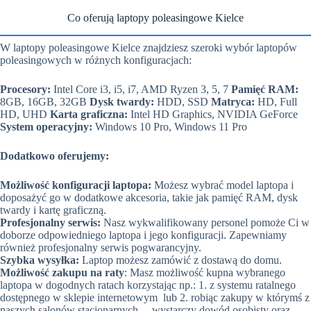
Co oferują laptopy poleasingowe Kielce
W laptopy poleasingowe Kielce znajdziesz szeroki wybór laptopów
poleasingowych w różnych konfiguracjach:
Procesory:
Intel Core i3, i5, i7, AMD Ryzen 3, 5, 7
Pamięć RAM:
8GB, 16GB, 32GB
Dysk twardy:
HDD, SSD
Matryca:
HD, Full
HD, UHD
Karta graficzna:
Intel HD Graphics, NVIDIA GeForce
System operacyjny:
Windows 10 Pro, Windows 11 Pro
Dodatkowo oferujemy:
Możliwość konfiguracji laptopa:
Możesz wybrać model laptopa i
doposażyć go w dodatkowe akcesoria, takie jak pamięć RAM, dysk
twardy i kartę graficzną.
Profesjonalny serwis:
Nasz wykwalifikowany personel pomoże Ci w
doborze odpowiedniego laptopa i jego konfiguracji. Zapewniamy
również profesjonalny serwis pogwarancyjny.
Szybka wysyłka:
Laptop możesz zamówić z dostawą do domu.
Możliwość zakupu na raty
: Masz możliwość kupna wybranego
laptopa w dogodnych ratach korzystając np.: 1. z systemu ratalnego
dostępnego w sklepie internetowym lub 2. robiąc zakupy w którymś z
naszych salonów stacjonarnych – wystarczy dowód osobisty oraz