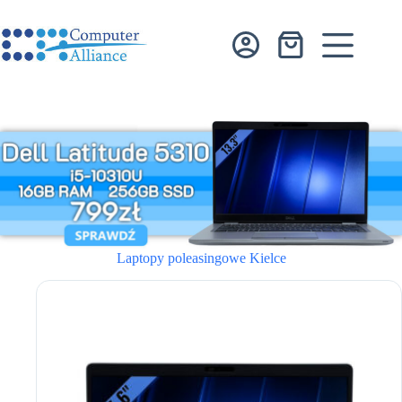
Przejdź
do
treści
Koszyk
Laptopy poleasingowe Kielce