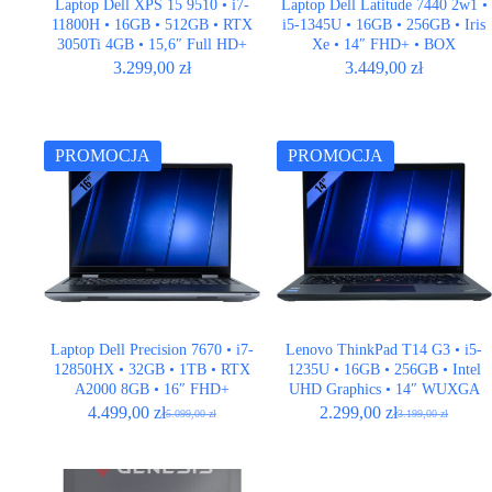
Laptop Dell XPS 15 9510 • i7-
Laptop Dell Latitude 7440 2w1 •
11800H • 16GB • 512GB • RTX
i5-1345U • 16GB • 256GB • Iris
3050Ti 4GB • 15,6″ Full HD+
Xe • 14″ FHD+ • BOX
3.299,00
zł
3.449,00
zł
PROMOCJA
PROMOCJA
Laptop Dell Precision 7670 • i7-
Lenovo ThinkPad T14 G3 • i5-
12850HX • 32GB • 1TB • RTX
1235U • 16GB • 256GB • Intel
A2000 8GB • 16″ FHD+
UHD Graphics • 14″ WUXGA
4.499,00
zł
2.299,00
zł
5.099,00
zł
3.199,00
zł
Pierwotna
Aktualna
Pierwotna
Aktualna
cena
cena
cena
cena
wynosiła:
wynosi:
wynosiła:
wynosi:
5.099,00 zł.
4.499,00 zł.
3.199,00 zł.
2.299,00 zł.