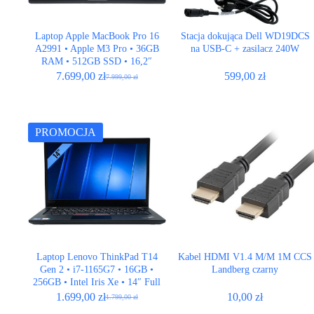
Laptop Apple MacBook Pro 16
Stacja dokująca Dell WD19DCS
A2991 • Apple M3 Pro • 36GB
na USB-C + zasilacz 240W
RAM • 512GB SSD • 16,2″
Retina • Space Black • ISO
7.699,00
zł
599,00
zł
7.999,00
zł
Pierwotna
Aktualna
cena
cena
wynosiła:
wynosi:
7.999,00 zł.
7.699,00 zł.
PROMOCJA
Laptop Lenovo ThinkPad T14
Kabel HDMI V1.4 M/­M 1M CCS
Gen 2 • i7-1165G7 • 16GB •
Landberg czarny
256GB • Intel Iris Xe • 14″ Full
HD
1.699,00
zł
10,00
zł
1.799,00
zł
Pierwotna
Aktualna