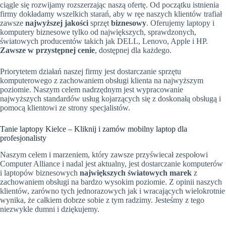
ciągle się rozwijamy rozszerzając naszą ofertę. Od początku istnienia
firmy dokładamy wszelkich starań, aby w ręe naszych klientów trafiał
zawsze
najwyższej jakości
sprzęt
biznesowy
. Oferujemy laptopy i
komputery biznesowe tylko od największych, sprawdzonych,
światowych producentów takich jak DELL, Lenovo, Apple i HP.
Zawsze w przystępnej cenie
, dostępnej dla każdego.
Priorytetem działań naszej firmy jest dostarczanie sprzętu
komputerowego z zachowaniem obsługi klienta na najwyższym
poziomie. Naszym celem nadrzędnym jest wypracowanie
najwyższych standardów usług kojarzących się z doskonałą obsługą i
pomocą klientowi ze strony specjalistów.
Tanie laptopy Kielce – Kliknij i zamów mobilny laptop dla
profesjonalisty
Naszym celem i marzeniem, który zawsze przyświecał zespołowi
Computer Alliance i nadal jest aktualny, jest dostarczanie komputerów
i laptopów biznesowych
największych światowych marek
z
zachowaniem obsługi na bardzo wysokim poziomie. Z opinii naszych
klientów, zarówno tych jednorazowych jak i wracających wielokrotnie
wynika, że całkiem dobrze sobie z tym radzimy. Jesteśmy z tego
niezwykle dumni i dziękujemy.