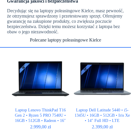
Gwarancja jakości i bezpieczeństwa
Decydując się na laptopy poleasingowe Kielce, masz pewność,
że otrzymujesz sprawdzony i przetestowany sprzęt. Oferujemy
gwarancję na zakupione produkty, co zwiększa poczucie
bezpieczeństwa. Dzięki temu możesz korzystać z laptopa bez
obaw o jego niezawodność.
Polecane laptopy poleasingowe Kielce
Laptop Lenovo ThinkPad T16
Laptop Dell Latitude 5440 • i5-
Gen 2 • Ryzen 5 PRO 7540U •
1345U • 16GB • 512GB • Iris Xe
16GB • 512GB • Radeon • 16″
• 14″ Full HD • LTE
Full HD+ • LTE
2.999,00
zł
2.399,00
zł