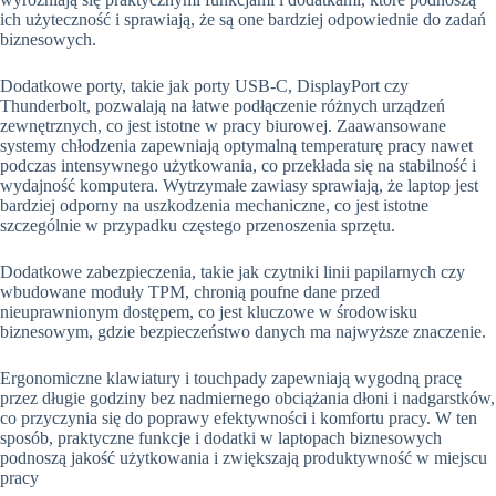
ich użyteczność i sprawiają, że są one bardziej odpowiednie do zadań
biznesowych.
Dodatkowe porty, takie jak porty USB-C, DisplayPort czy
Thunderbolt, pozwalają na łatwe podłączenie różnych urządzeń
zewnętrznych, co jest istotne w pracy biurowej. Zaawansowane
systemy chłodzenia zapewniają optymalną temperaturę pracy nawet
podczas intensywnego użytkowania, co przekłada się na stabilność i
wydajność komputera. Wytrzymałe zawiasy sprawiają, że laptop jest
bardziej odporny na uszkodzenia mechaniczne, co jest istotne
szczególnie w przypadku częstego przenoszenia sprzętu.
Dodatkowe zabezpieczenia, takie jak czytniki linii papilarnych czy
wbudowane moduły TPM, chronią poufne dane przed
nieuprawnionym dostępem, co jest kluczowe w środowisku
biznesowym, gdzie bezpieczeństwo danych ma najwyższe znaczenie.
Ergonomiczne klawiatury i touchpady zapewniają wygodną pracę
przez długie godziny bez nadmiernego obciążania dłoni i nadgarstków,
co przyczynia się do poprawy efektywności i komfortu pracy. W ten
sposób, praktyczne funkcje i dodatki w laptopach biznesowych
podnoszą jakość użytkowania i zwiększają produktywność w miejscu
pracy