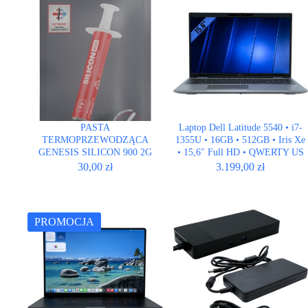
PASTA
Laptop Dell Latitude 5540 • i7-
TERMOPRZEWODZĄCA
1355U • 16GB • 512GB • Iris Xe
GENESIS SILICON 900 2G
• 15,6″ Full HD • QWERTY US
30,00
zł
3.199,00
zł
PROMOCJA