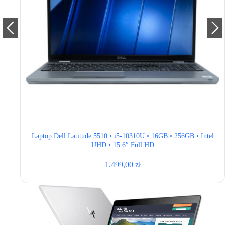
tel
Laptop Dell Latitude 5510 • i5-10210U • 16GB • 256GB • Intel
UHD • 15.6″ Full HD • QWERTY US
1.599,00
zł