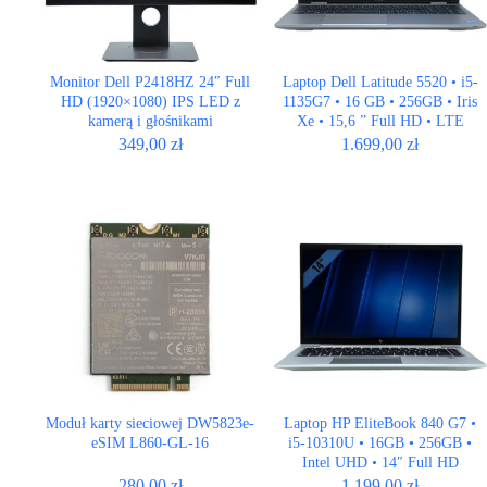
Monitor Dell P2418HZ 24″ Full
Laptop Dell Latitude 5520 • i5-
HD (1920×1080) IPS LED z
1135G7 • 16 GB • 256GB • Iris
kamerą i głośnikami
Xe • 15,6 ” Full HD • LTE
349,00
zł
1.699,00
zł
Moduł karty sieciowej DW5823e-
Laptop HP EliteBook 840 G7 •
eSIM L860-GL-16
i5-10310U • 16GB • 256GB •
Intel UHD • 14″ Full HD
280,00
zł
1.199,00
zł