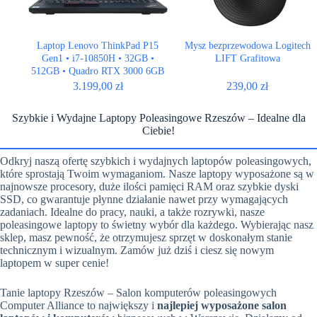
Laptop Lenovo ThinkPad P15
Mysz bezprzewodowa Logitech
Gen1 • i7-10850H • 32GB •
LIFT Grafitowa
512GB • Quadro RTX 3000 6GB
• 15,6″ 1920×1080
3.199,00
zł
239,00
zł
Szybkie i Wydajne Laptopy Poleasingowe Rzeszów – Idealne dla
Ciebie!
Odkryj naszą ofertę szybkich i wydajnych laptopów poleasingowych,
które sprostają Twoim wymaganiom. Nasze laptopy wyposażone są w
najnowsze procesory, duże ilości pamięci RAM oraz szybkie dyski
SSD, co gwarantuje płynne działanie nawet przy wymagających
zadaniach. Idealne do pracy, nauki, a także rozrywki, nasze
poleasingowe laptopy to świetny wybór dla każdego. Wybierając nasz
sklep, masz pewność, że otrzymujesz sprzęt w doskonałym stanie
technicznym i wizualnym. Zamów już dziś i ciesz się nowym
laptopem w super cenie!
Tanie laptopy Rzeszów – Salon komputerów poleasingowych
Computer Alliance to największy i
najlepiej wyposażone salon