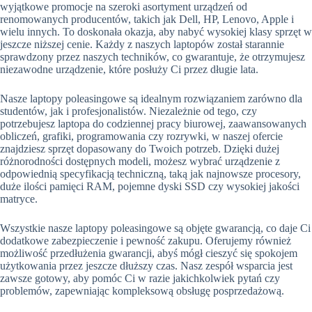
wyjątkowe promocje na szeroki asortyment urządzeń od
renomowanych producentów, takich jak Dell, HP, Lenovo, Apple i
wielu innych. To doskonała okazja, aby nabyć wysokiej klasy sprzęt w
jeszcze niższej cenie. Każdy z naszych laptopów został starannie
sprawdzony przez naszych techników, co gwarantuje, że otrzymujesz
niezawodne urządzenie, które posłuży Ci przez długie lata.
Nasze laptopy poleasingowe są idealnym rozwiązaniem zarówno dla
studentów, jak i profesjonalistów. Niezależnie od tego, czy
potrzebujesz laptopa do codziennej pracy biurowej, zaawansowanych
obliczeń, grafiki, programowania czy rozrywki, w naszej ofercie
znajdziesz sprzęt dopasowany do Twoich potrzeb. Dzięki dużej
różnorodności dostępnych modeli, możesz wybrać urządzenie z
odpowiednią specyfikacją techniczną, taką jak najnowsze procesory,
duże ilości pamięci RAM, pojemne dyski SSD czy wysokiej jakości
matryce.
Wszystkie nasze laptopy poleasingowe są objęte gwarancją, co daje Ci
dodatkowe zabezpieczenie i pewność zakupu. Oferujemy również
możliwość przedłużenia gwarancji, abyś mógł cieszyć się spokojem
użytkowania przez jeszcze dłuższy czas. Nasz zespół wsparcia jest
zawsze gotowy, aby pomóc Ci w razie jakichkolwiek pytań czy
problemów, zapewniając kompleksową obsługę posprzedażową.