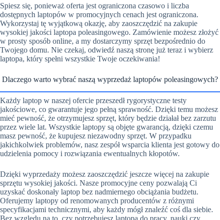
Spiesz się, ponieważ oferta jest ograniczona czasowo i liczba
dostępnych laptopów w promocyjnych cenach jest ograniczona.
Wykorzystaj tę wyjątkową okazję, aby zaoszczędzić na zakupie
wysokiej jakości laptopa poleasingowego. Zamówienie możesz złożyć
w prosty sposób online, a my dostarczymy sprzęt bezpośrednio do
Twojego domu. Nie czekaj, odwiedź naszą stronę już teraz i wybierz
laptopa, który spełni wszystkie Twoje oczekiwania!
Dlaczego warto wybrać naszą wyprzedaż laptopów poleasingowych?
Każdy laptop w naszej ofercie przeszedł rygorystyczne testy
jakościowe, co gwarantuje jego pełną sprawność. Dzięki temu możesz
mieć pewność, że otrzymujesz sprzęt, który będzie działał bez zarzutu
przez wiele lat. Wszystkie laptopy są objęte gwarancją, dzięki czemu
masz pewność, że kupujesz niezawodny sprzęt. W przypadku
jakichkolwiek problemów, nasz zespół wsparcia klienta jest gotowy do
udzielenia pomocy i rozwiązania ewentualnych kłopotów.
Dzięki wyprzedaży możesz zaoszczędzić jeszcze więcej na zakupie
sprzętu wysokiej jakości. Nasze promocyjne ceny pozwalają Ci
uzyskać doskonały laptop bez nadmiernego obciążania budżetu.
Oferujemy laptopy od renomowanych producentów z różnymi
specyfikacjami technicznymi, aby każdy mógł znaleźć coś dla siebie.
Bez względu na to, czy potrzebujesz laptopa do pracy, nauki czy