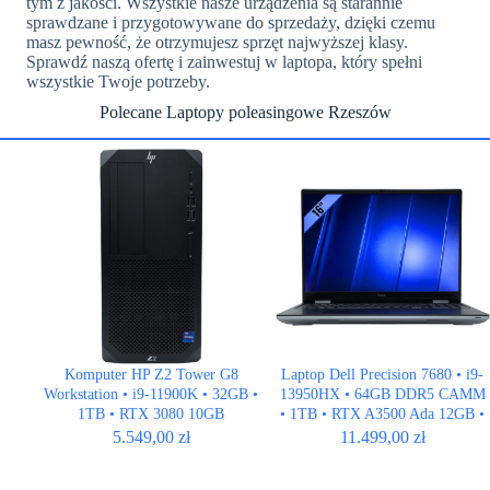
tym z jakości. Wszystkie nasze urządzenia są starannie
sprawdzane i przygotowywane do sprzedaży, dzięki czemu
masz pewność, że otrzymujesz sprzęt najwyższej klasy.
Sprawdź naszą ofertę i zainwestuj w laptopa, który spełni
wszystkie Twoje potrzeby.
Polecane Laptopy poleasingowe Rzeszów
Komputer HP Z2 Tower G8
Laptop Dell Precision 7680 • i9-
Workstation • i9-11900K • 32GB •
13950HX • 64GB DDR5 CAMM
1TB • RTX 3080 10GB
• 1TB • RTX A3500 Ada 12GB •
16″ FHD+
5.549,00
zł
11.499,00
zł