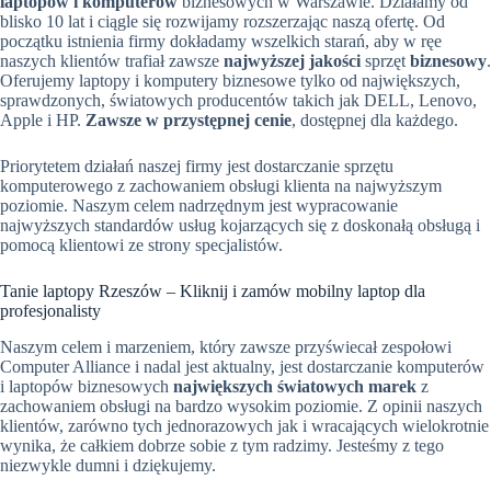
laptopów i komputerów
biznesowych w Warszawie. Działamy od
blisko 10 lat i ciągle się rozwijamy rozszerzając naszą ofertę. Od
początku istnienia firmy dokładamy wszelkich starań, aby w ręe
naszych klientów trafiał zawsze
najwyższej jakości
sprzęt
biznesowy
.
Oferujemy laptopy i komputery biznesowe tylko od największych,
sprawdzonych, światowych producentów takich jak DELL, Lenovo,
Apple i HP.
Zawsze w przystępnej cenie
, dostępnej dla każdego.
Priorytetem działań naszej firmy jest dostarczanie sprzętu
komputerowego z zachowaniem obsługi klienta na najwyższym
poziomie. Naszym celem nadrzędnym jest wypracowanie
najwyższych standardów usług kojarzących się z doskonałą obsługą i
pomocą klientowi ze strony specjalistów.
Tanie laptopy Rzeszów – Kliknij i zamów mobilny laptop dla
profesjonalisty
Naszym celem i marzeniem, który zawsze przyświecał zespołowi
Computer Alliance i nadal jest aktualny, jest dostarczanie komputerów
i laptopów biznesowych
największych światowych marek
z
zachowaniem obsługi na bardzo wysokim poziomie. Z opinii naszych
klientów, zarówno tych jednorazowych jak i wracających wielokrotnie
wynika, że całkiem dobrze sobie z tym radzimy. Jesteśmy z tego
niezwykle dumni i dziękujemy.