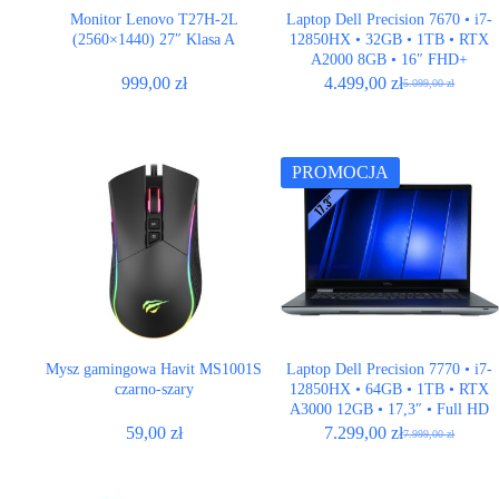
Monitor Lenovo T27H-2L
Laptop Dell Precision 7670 • i7-
(2560×1440) 27″ Klasa A
12850HX • 32GB • 1TB • RTX
A2000 8GB • 16″ FHD+
999,00
zł
4.499,00
zł
5.099,00
zł
Pierwotna
Aktualna
cena
cena
wynosiła:
wynosi:
5.099,00 zł.
4.499,00 zł.
PROMOCJA
Mysz gamingowa Havit MS1001S
Laptop Dell Precision 7770 • i7-
czarno-szary
12850HX • 64GB • 1TB • RTX
A3000 12GB • 17,3″ • Full HD
59,00
zł
7.299,00
zł
7.999,00
zł
Pierwotna
Aktualna
cena
cena
wynosiła:
wynosi: