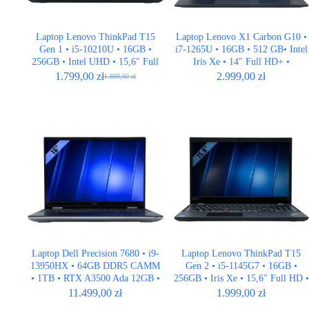
Laptop Lenovo ThinkPad T15
Laptop Lenovo X1 Carbon G10 •
Gen 1 • i5-10210U • 16GB •
i7-1265U • 16GB • 512 GB• Intel
256GB • Intel UHD • 15,6″ Full
Iris Xe • 14″ Full HD+ •
HD
QWERTY US
1.799,00
zł
2.999,00
zł
1.899,00
zł
Pierwotna
Aktualna
cena
cena
wynosiła:
wynosi:
1.899,00 zł.
1.799,00 zł.
Laptop Dell Precision 7680 • i9-
Laptop Lenovo ThinkPad T15
13950HX • 64GB DDR5 CAMM
Gen 2 • i5-1145G7 • 16GB •
• 1TB • RTX A3500 Ada 12GB •
256GB • Iris Xe • 15,6″ Full HD •
16″ FHD+
QWERTY US
11.499,00
zł
1.999,00
zł