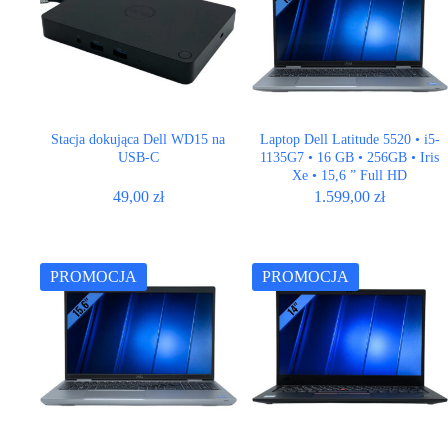
Stacja dokująca Dell WD15 na
Laptop Dell Latitude 5520 • i5-
USB-C
1135G7 • 16 GB • 256GB • Iris
Xe • 15,6 ” Full HD
49,00
zł
1.599,00
zł
PROMOCJA
PROMOCJA