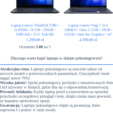
Laptop Lenovo ThinkPad T580 •
Laptop Lenovo Yoga 7 2w1
i5-8350u • 16 GB • 256GB •
14IML9 • Ultra 5 125H • 16GB •
UHD 620 • 15.6″ Full HD
512GB • Intel Arc Graphics • 14″
2.8K OLED
1.299,00
zł
4.399,00
zł
Oceniono
5.00
na 5
Dlaczego warto kupić laptopa w sklepie poleasingowym?
Atrakcyjna cena:
Laptopy poleasingowe są znacznie tańsze od
nowych modeli o porównywalnych parametrach. Oszczędność może
sięgać nawet 70%!
Wysoka jakość:
Sprzęt poleasingowy pochodzi z renomowanych firm
i był używany w firmach, gdzie dba się o odpowiednią konserwację.
Pewność działania:
Każdy laptop przed wystawieniem na sprzedaż
przechodzi szczegółowy przegląd i testy, dzięki czemu masz pewność,
że kupujesz sprawdzony sprzęt.
Gwarancja:
Laptopy poleasingowe objęte są gwarancją, która
zapewnia Ci pomoc w razie awarii.