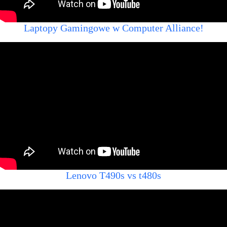
Laptopy Gamingowe w Computer Alliance!
Lenovo T490s vs t480s