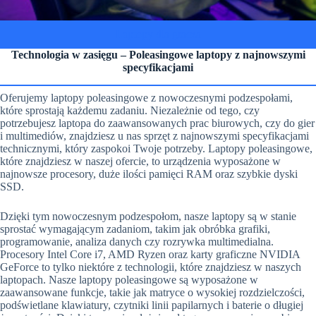
Laptopy dla gracza
Technologia w zasięgu – Poleasingowe laptopy z najnowszymi
specyfikacjami
Oferujemy laptopy poleasingowe z nowoczesnymi podzespołami,
które sprostają każdemu zadaniu. Niezależnie od tego, czy
potrzebujesz laptopa do zaawansowanych prac biurowych, czy do gier
i multimediów, znajdziesz u nas sprzęt z najnowszymi specyfikacjami
technicznymi, który zaspokoi Twoje potrzeby. Laptopy poleasingowe,
które znajdziesz w naszej ofercie, to urządzenia wyposażone w
najnowsze procesory, duże ilości pamięci RAM oraz szybkie dyski
SSD.
Dzięki tym nowoczesnym podzespołom, nasze laptopy są w stanie
sprostać wymagającym zadaniom, takim jak obróbka grafiki,
programowanie, analiza danych czy rozrywka multimedialna.
Procesory Intel Core i7, AMD Ryzen oraz karty graficzne NVIDIA
GeForce to tylko niektóre z technologii, które znajdziesz w naszych
laptopach. Nasze laptopy poleasingowe są wyposażone w
zaawansowane funkcje, takie jak matryce o wysokiej rozdzielczości,
podświetlane klawiatury, czytniki linii papilarnych i baterie o długiej