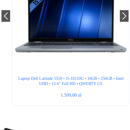
tel
Laptop Dell Latitude 5510 • i5-10210U • 16GB • 256GB • Intel
UHD • 15.6″ Full HD • QWERTY US
1.599,00
zł