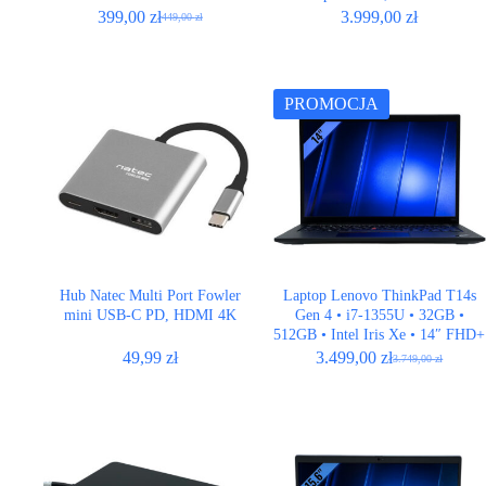
399,00
zł
3.999,00
zł
449,00
zł
Pierwotna
Aktualna
cena
cena
wynosiła:
wynosi:
449,00 zł.
399,00 zł.
PROMOCJA
Hub Natec Multi Port Fowler
Laptop Lenovo ThinkPad T14s
mini USB-C PD, HDMI 4K
Gen 4 • i7-1355U • 32GB •
512GB • Intel Iris Xe • 14″ FHD+
• LTE
49,99
zł
3.499,00
zł
3.749,00
zł
Pierwotna
Aktualna
cena
cena
wynosiła:
wynosi:
3.749,00 zł.
3.499,00 zł.