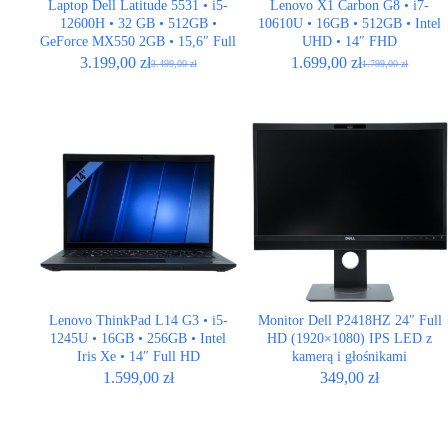
Laptop Dell Latitude 5531 • i5-
Lenovo X1 Carbon G8 • i7-
12600H • 32 GB • 512GB •
10610U • 16GB • 512GB • Intel
GeForce MX550 2GB • 15,6″ Full
UHD • 14″ FHD
HD • LTE
3.199,00
zł
1.699,00
zł
3.499,00
zł
1.799,00
zł
Pierwotna
Aktualna
Pierwotna
Aktualna
cena
cena
cena
cena
wynosiła:
wynosi:
wynosiła:
wynosi:
3.499,00 zł.
3.199,00 zł.
1.799,00 zł.
1.699,00 zł.
Lenovo ThinkPad L14 G3 • i5-
Monitor Dell P2418HZ 24″ Full
1245U • 16GB • 256GB • Intel
HD (1920×1080) IPS LED z
Iris Xe • 14″ Full HD
kamerą i głośnikami
1.599,00
zł
349,00
zł