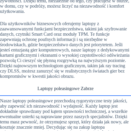
żywotności. Dzięki temu, niezależnie od tego, czy pracujesz w biurze,
w domu, czy w podróży, możesz liczyć na niezawodność i komfort
użytkowania.
Dla użytkowników biznesowych oferujemy laptopy z
zaawansowanymi funkcjami bezpieczeństwa, takimi jak szyfrowanie
danych, czytniki Smart Card oraz moduły TPM. Te funkcje
zapewniają ochronę poufnych informacji i są niezbędne w
środowiskach, gdzie bezpieczeństwo danych jest priorytetem. Jeśli
jesteś entuzjastą gier komputerowych, nasze laptopy z dedykowanymi
kartami graficznymi i ekranami o wysokiej częstotliwości odświeżania
pozwolą Ci cieszyć się płynną rozgrywką na najwyższym poziomie.
Dzięki najnowszym technologiom graficznym, takim jak ray tracing
czy DLSS, możesz zanurzyć się w realistycznych światach gier bez
kompromisów w kwestii jakości obrazu.
Laptopy poleasingowe Zabrze
Nasze laptopy poleasingowe przechodzą rygorystyczne testy jakości,
aby zapewnić ich niezawodność i wydajność. Każdy laptop jest
dokładnie sprawdzany pod kątem sprawności technicznej, a wszelkie
ewentualne usterki są naprawiane przez naszych specjalistów. Dzięki
temu masz pewność, że otrzymujesz sprzęt, który działa jak nowy, ale
kosztuje znacznie mniej. Decydując się na zakup laptopa