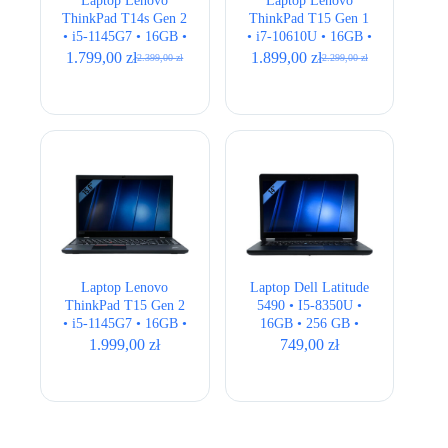
ThinkPad T14s Gen 2
ThinkPad T15 Gen 1
• i5-1145G7 • 16GB •
• i7-10610U • 16GB •
256GB • Intel Iris Xe
512GB • Intel UHD •
1.799,00
zł
1.899,00
zł
2.399,00
zł
2.299,00
zł
Pierwotna
Aktualna
Pierwotna
Aktualna
• 14″ Full HD
15″ Full HD
cena
cena
cena
cena
wynosiła:
wynosi:
wynosiła:
wynosi:
2.399,00 zł.
1.799,00 zł.
2.299,00 zł.
1.899,00 zł.
Laptop Lenovo
Laptop Dell Latitude
ThinkPad T15 Gen 2
5490 • I5-8350U •
• i5-1145G7 • 16GB •
16GB • 256 GB •
256GB • Iris Xe •
Intel 620 HD • 14.1″
1.999,00
zł
749,00
zł
15,6″ Full HD •
HD
QWERTY US