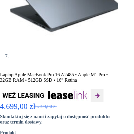
Laptop Apple MacBook Pro 16 A2485 • Apple M1 Pro •
32GB RAM • 512GB SSD • 16″ Retina
4.699,00
zł
5.199,00
zł
Pierwotna
Aktualna
Skontaktuj się z nami i zapytaj o dostępność produktu
cena
cena
oraz termin dostawy.
wynosiła:
wynosi:
Produkt