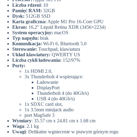
Liczba rdzeni
: 10
Pamięć RAM:
32GB
Dysk:
512GB SSD
Karta graficzna:
Apple M1 Pro 16-Core GPU
Ekran:
16,2″ Liquid Retina XDR (3456×2234)
System operacyjny:
macOS
Typ napędu:
brak
Komunikacja:
Wi-Fi 6, Bluetooth 5.0
Sterowanie:
Touchpad, klawiatura
Układ klawiatury:
QWERTY US
Liczba cykli ładowania:
152/97%
Porty:
1x HDMI 2.0,
3x Thunderbolt 4 wspierające:
Ładowanie
DisplayPort
Thunderbolt 4 (do 40Gb/s)
USB 4 (do 40Gb/s)
1x SDXC card slot,
1x 3.5mm minijack audio
port MagSafe 3
Wymiary
: 35.57 cm x 24.81 cm x 1.68 cm
Waga
: 2.1 kg
Uwagi
: Delikatne wgniecenie w prawym górnym rogu