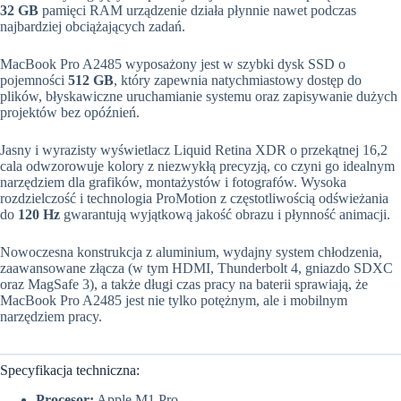
32 GB
pamięci RAM urządzenie działa płynnie nawet podczas
najbardziej obciążających zadań.
MacBook Pro A2485 wyposażony jest w szybki dysk SSD o
pojemności
512 GB
, który zapewnia natychmiastowy dostęp do
plików, błyskawiczne uruchamianie systemu oraz zapisywanie dużych
projektów bez opóźnień.
Jasny i wyrazisty wyświetlacz Liquid Retina XDR o przekątnej 16,2
cala odwzorowuje kolory z niezwykłą precyzją, co czyni go idealnym
narzędziem dla grafików, montażystów i fotografów. Wysoka
rozdzielczość i technologia ProMotion z częstotliwością odświeżania
do
120 Hz
gwarantują wyjątkową jakość obrazu i płynność animacji.
Nowoczesna konstrukcja z aluminium, wydajny system chłodzenia,
zaawansowane złącza (w tym HDMI, Thunderbolt 4, gniazdo SDXC
oraz MagSafe 3), a także długi czas pracy na baterii sprawiają, że
MacBook Pro A2485 jest nie tylko potężnym, ale i mobilnym
narzędziem pracy.
Specyfikacja techniczna:
Procesor:
Apple M1 Pro