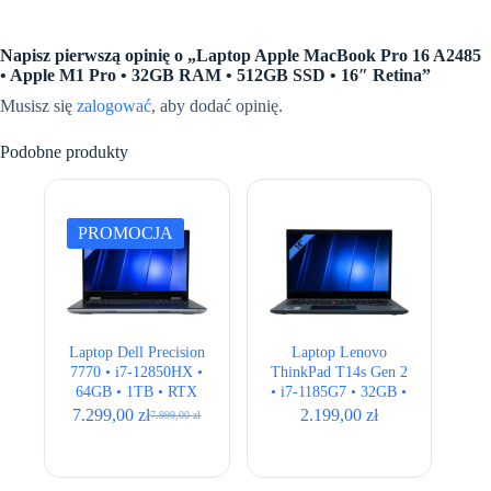
Napisz pierwszą opinię o „Laptop Apple MacBook Pro 16 A2485
• Apple M1 Pro • 32GB RAM • 512GB SSD • 16″ Retina”
Musisz się
zalogować
, aby dodać opinię.
Podobne produkty
PROMOCJA
Laptop Dell Precision
Laptop Lenovo
7770 • i7-12850HX •
ThinkPad T14s Gen 2
64GB • 1TB • RTX
• i7-1185G7 • 32GB •
A3000 12GB • 17,3″
512GB • Intel Iris Xe
7.299,00
zł
2.199,00
zł
7.999,00
zł
Pierwotna
Aktualna
• Full HD
• 14,1″ Full HD
cena
cena
wynosiła:
wynosi:
7.999,00 zł.
7.299,00 zł.