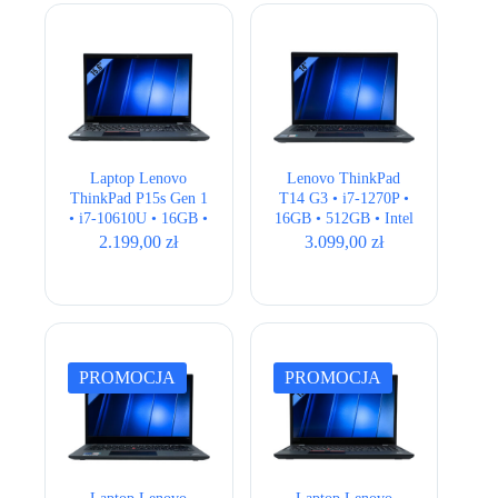
Laptop Lenovo
Lenovo ThinkPad
ThinkPad P15s Gen 1
T14 G3 • i7-1270P •
• i7-10610U • 16GB •
16GB • 512GB • Intel
512GB • Quadro
Iris Xe • 14,1″
2.199,00
zł
3.099,00
zł
P520 • 15,6″ Full HD
WUXGA • QWERTY
US
PROMOCJA
PROMOCJA
Laptop Lenovo
Laptop Lenovo