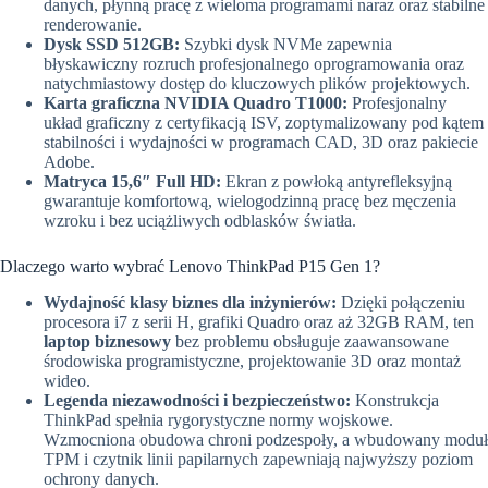
danych, płynną pracę z wieloma programami naraz oraz stabilne
renderowanie.
Dysk SSD 512GB:
Szybki dysk NVMe zapewnia
błyskawiczny rozruch profesjonalnego oprogramowania oraz
natychmiastowy dostęp do kluczowych plików projektowych.
Karta graficzna NVIDIA Quadro T1000:
Profesjonalny
układ graficzny z certyfikacją ISV, zoptymalizowany pod kątem
stabilności i wydajności w programach CAD, 3D oraz pakiecie
Adobe.
Matryca 15,6″ Full HD:
Ekran z powłoką antyrefleksyjną
gwarantuje komfortową, wielogodzinną pracę bez męczenia
wzroku i bez uciążliwych odblasków światła.
Dlaczego warto wybrać Lenovo ThinkPad P15 Gen 1?
Wydajność klasy biznes dla inżynierów:
Dzięki połączeniu
procesora i7 z serii H, grafiki Quadro oraz aż 32GB RAM, ten
laptop biznesowy
bez problemu obsługuje zaawansowane
środowiska programistyczne, projektowanie 3D oraz montaż
wideo.
Legenda niezawodności i bezpieczeństwo:
Konstrukcja
ThinkPad spełnia rygorystyczne normy wojskowe.
Wzmocniona obudowa chroni podzespoły, a wbudowany moduł
TPM i czytnik linii papilarnych zapewniają najwyższy poziom
ochrony danych.