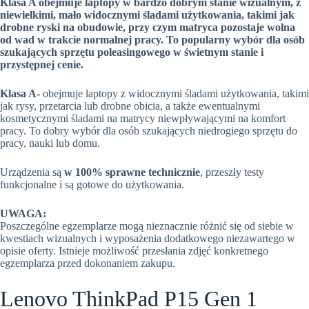
Klasa A obejmuje laptopy w bardzo dobrym stanie wizualnym, z
niewielkimi, mało widocznymi śladami użytkowania, takimi jak
drobne ryski na obudowie, przy czym matryca pozostaje wolna
od wad w trakcie normalnej pracy. To popularny wybór dla osób
szukających sprzętu poleasingowego w świetnym stanie i
przystępnej cenie.
Klasa A-
obejmuje laptopy z widocznymi śladami użytkowania, takimi
jak rysy, przetarcia lub drobne obicia, a także ewentualnymi
kosmetycznymi śladami na matrycy niewpływającymi na komfort
pracy. To dobry wybór dla osób szukających niedrogiego sprzętu do
pracy, nauki lub domu.
Urządzenia są
w 100% sprawne technicznie
, przeszły testy
funkcjonalne i są gotowe do użytkowania.
UWAGA:
Poszczególne egzemplarze mogą nieznacznie różnić się od siebie w
kwestiach wizualnych i wyposażenia dodatkowego niezawartego w
opisie oferty. Istnieje możliwość przesłania zdjęć konkretnego
egzemplarza przed dokonaniem zakupu.
Lenovo ThinkPad P15 Gen 1