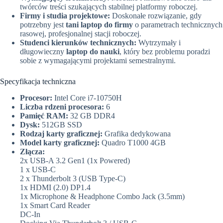
twórców treści szukających stabilnej platformy roboczej.
Firmy i studia projektowe:
Doskonałe rozwiązanie, gdy
potrzebny jest
tani laptop do firmy
o parametrach technicznych
rasowej, profesjonalnej stacji roboczej.
Studenci kierunków technicznych:
Wytrzymały i
długowieczny
laptop do nauki
, który bez problemu poradzi
sobie z wymagającymi projektami semestralnymi.
Specyfikacja techniczna
Procesor:
Intel Core i7-10750H
Liczba rdzeni procesora:
6
Pamięć RAM:
32 GB DDR4
Dysk:
512GB SSD
Rodzaj karty graficznej:
Grafika dedykowana
Model karty graficznej:
Quadro T1000 4GB
Złącza:
2x USB-A 3.2 Gen1 (1x Powered)
1 x USB-C
2 x Thunderbolt 3 (USB Type-C)
1x HDMI (2.0) DP1.4
1x Microphone & Headphone Combo Jack (3.5mm)
1x Smart Card Reader
DC-In