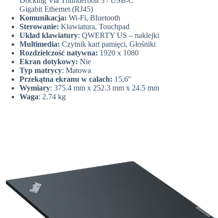
Docking Via Thunderbolt 3 / USB-C
Gigabit Ethernet (RJ45)
Komunikacja:
Wi-Fi, Bluetooth
Sterowanie:
Klawiatura, Touchpad
Układ klawiatury
: QWERTY US – naklejki
Multimedia:
Czytnik kart pamięci, Głośniki
Rozdzielczość natywna:
1920 x 1080
Ekran dotykowy:
Nie
Typ matrycy
: Matowa
Przekątna ekranu w calach:
15,6″
Wymiary
: 375.4 mm x 252.3 mm x 24.5 mm
Waga
: 2.74 kg