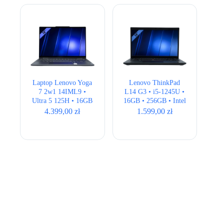
Laptop Lenovo Yoga
Lenovo ThinkPad
7 2w1 14IML9 •
L14 G3 • i5-1245U •
Ultra 5 125H • 16GB
16GB • 256GB • Intel
• 512GB • Intel Arc
Iris Xe • 14″ Full HD
4.399,00
zł
1.599,00
zł
Graphics • 14″ 2.8K
OLED