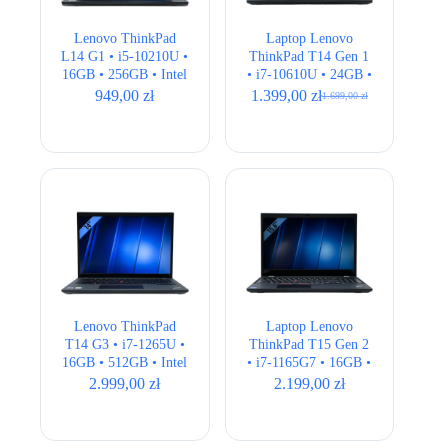
Lenovo ThinkPad
Laptop Lenovo
L14 G1 • i5-10210U •
ThinkPad T14 Gen 1
16GB • 256GB • Intel
• i7-10610U • 24GB •
UHD • 14″ Full HD
256GB • Intel UHD •
949,00
zł
1.399,00
zł
1.699,00
zł
Pierwotna
Aktualna
14,1″ Full HD •
cena
cena
QWERTY US
wynosiła:
wynosi:
1.699,00 zł.
1.399,00 zł.
Lenovo ThinkPad
Laptop Lenovo
T14 G3 • i7-1265U •
ThinkPad T15 Gen 2
16GB • 512GB • Intel
• i7-1165G7 • 16GB •
UHD • 14,1″
256GB • Intel Iris Xe
2.999,00
zł
2.199,00
zł
WUXGA • QWERTY
• 15,6″ Full HD
US • LTE