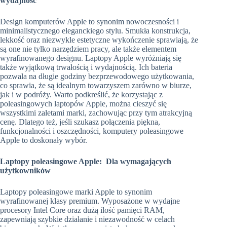
wydajność
Design komputerów Apple to synonim nowoczesności i
minimalistycznego eleganckiego stylu. Smukła konstrukcja,
lekkość oraz niezwykle estetyczne wykończenie sprawiają, że
są one nie tylko narzędziem pracy, ale także elementem
wyrafinowanego designu. Laptopy Apple wyróżniają się
także wyjątkową trwałością i wydajnością. Ich bateria
pozwala na długie godziny bezprzewodowego użytkowania,
co sprawia, że są idealnym towarzyszem zarówno w biurze,
jak i w podróży. Warto podkreślić, że korzystając z
poleasingowych laptopów Apple, można cieszyć się
wszystkimi zaletami marki, zachowując przy tym atrakcyjną
cenę. Dlatego też, jeśli szukasz połączenia piękna,
funkcjonalności i oszczędności, komputery poleasingowe
Apple to doskonały wybór.
Laptopy poleasingowe Apple: Dla wymagających
użytkowników
Laptopy poleasingowe marki Apple to synonim
wyrafinowanej klasy premium. Wyposażone w wydajne
procesory Intel Core oraz dużą ilość pamięci RAM,
zapewniają szybkie działanie i niezawodność w celach