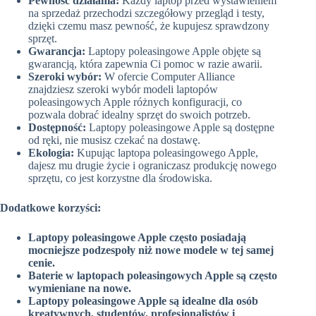
Pewność działania:
Każdy laptop przed wystawieniem
na sprzedaż przechodzi szczegółowy przegląd i testy,
dzięki czemu masz pewność, że kupujesz sprawdzony
sprzęt.
Gwarancja:
Laptopy poleasingowe Apple objęte są
gwarancją, która zapewnia Ci pomoc w razie awarii.
Szeroki wybór:
W ofercie Computer Alliance
znajdziesz szeroki wybór modeli laptopów
poleasingowych Apple różnych konfiguracji, co
pozwala dobrać idealny sprzęt do swoich potrzeb.
Dostępność:
Laptopy poleasingowe Apple są dostępne
od ręki, nie musisz czekać na dostawę.
Ekologia:
Kupując laptopa poleasingowego Apple,
dajesz mu drugie życie i ograniczasz produkcję nowego
sprzętu, co jest korzystne dla środowiska.
Dodatkowe korzyści:
Laptopy poleasingowe Apple często posiadają
mocniejsze podzespoły niż nowe modele w tej samej
cenie.
Baterie w laptopach poleasingowych Apple są często
wymieniane na nowe.
Laptopy poleasingowe Apple są idealne dla osób
kreatywnych, studentów, profesjonalistów i