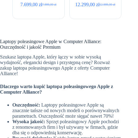
512GB SSD • 16,2″
512GB SSD • 16,2″
7.699,00
zł
12.299,00
zł
7.999,00
zł
12.999,00
zł
Pierwotna
Aktualna
Pierwotna
Aktualna
Retina • Space Black •
Retina • Silver • BOX
cena
cena
cena
cena
ISO
NEW
wynosiła:
wynosi:
wynosiła:
wynosi:
7.999,00 zł.
7.699,00 zł.
12.999,00 zł.
12.299,00 zł.
Laptopy poleasingowe Apple w Computer Alliance:
Oszczędność i jakość Premium
Szukasz laptopa Apple, który łączy w sobie wysoką
wydajność, elegancki design i przystępną cenę? Rozważ
zakup laptopa poleasingowego Apple z oferty Computer
Alliance!
Dlaczego warto kupić laptopa poleasingowego Apple z
Computer Alliance?
Oszczędność:
Laptopy poleasingowe Apple są
znacznie tańsze od nowych modeli o porównywalnych
parametrach. Oszczędność może sięgać nawet 70%!
Wysoka jakość:
Sprzęt poleasingowy Apple pochodzi
z renomowanych firm i był używany w firmach, gdzie
dba się o odpowiednią konserwację.