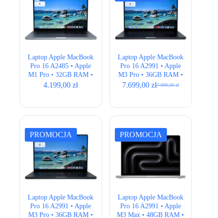
Laptop Apple MacBook
Laptop Apple MacBook
Pro 16 A2485 • Apple
Pro 16 A2991 • Apple
M1 Pro • 32GB RAM •
M3 Pro • 36GB RAM •
512GB SSD • 16″ Retina
512GB SSD • 16,2″
4.199,00
zł
7.699,00
zł
7.999,00
zł
Pierwotna
Aktualna
• ISO
Retina • Space Black •
cena
cena
ANSI
wynosiła:
wynosi:
7.999,00 zł.
7.699,00 zł.
PROMOCJA
PROMOCJA
Laptop Apple MacBook
Laptop Apple MacBook
Pro 16 A2991 • Apple
Pro 16 A2991 • Apple
M3 Pro • 36GB RAM •
M3 Max • 48GB RAM •