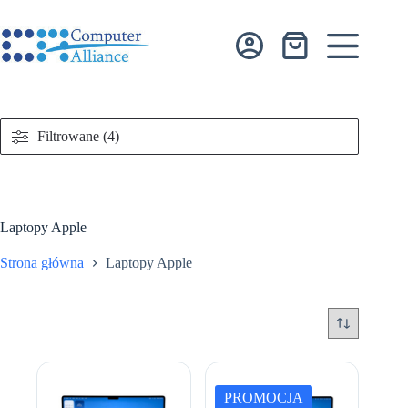
Przejdź
do
treści
Koszyk
Filtrowane (4)
Laptopy Apple
Strona główna
Laptopy Apple
PROMOCJA