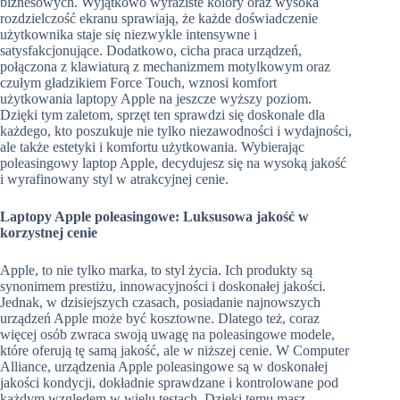
biznesowych. Wyjątkowo wyraziste kolory oraz wysoka
rozdzielczość ekranu sprawiają, że każde doświadczenie
użytkownika staje się niezwykle intensywne i
satysfakcjonujące. Dodatkowo, cicha praca urządzeń,
połączona z klawiaturą z mechanizmem motylkowym oraz
czułym gładzikiem Force Touch, wznosi komfort
użytkowania laptopy Apple na jeszcze wyższy poziom.
Dzięki tym zaletom, sprzęt ten sprawdzi się doskonale dla
każdego, kto poszukuje nie tylko niezawodności i wydajności,
ale także estetyki i komfortu użytkowania. Wybierając
poleasingowy laptop Apple, decydujesz się na wysoką jakość
i wyrafinowany styl w atrakcyjnej cenie.
Laptopy Apple poleasingowe: Luksusowa jakość w
korzystnej cenie
Apple, to nie tylko marka, to styl życia. Ich produkty są
synonimem prestiżu, innowacyjności i doskonałej jakości.
Jednak, w dzisiejszych czasach, posiadanie najnowszych
urządzeń Apple może być kosztowne. Dlatego też, coraz
więcej osób zwraca swoją uwagę na poleasingowe modele,
które oferują tę samą jakość, ale w niższej cenie. W Computer
Alliance, urządzenia Apple poleasingowe są w doskonałej
jakości kondycji, dokładnie sprawdzane i kontrolowane pod
każdym względem w wielu testach. Dzięki temu masz