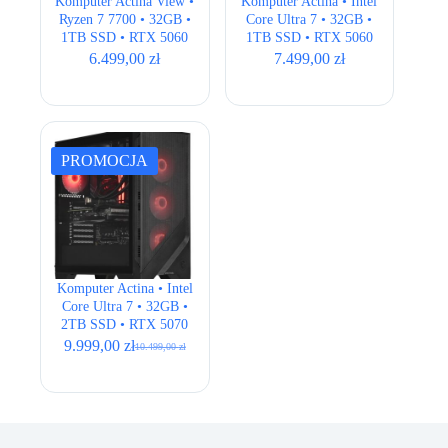
Komputer Actina View •
Komputer Actina • Intel
Ryzen 7 7700 • 32GB •
Core Ultra 7 • 32GB •
1TB SSD • RTX 5060
1TB SSD • RTX 5060
8GB
8GB
6.499,00
zł
7.499,00
zł
PROMOCJA
Komputer Actina • Intel
Core Ultra 7 • 32GB •
2TB SSD • RTX 5070
12GB
9.999,00
zł
10.499,00
zł
Pierwotna
Aktualna
cena
cena
wynosiła:
wynosi:
10.499,00 zł.
9.999,00 zł.