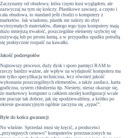
Zaczynamy od obudowy, która często kusi wyglądem, ale
zazwyczaj na tym się kończy. Plastikowe zawiasy, a często i
cała obudowa, to standard jeśli chodzi o komputery z
marketów. Jak wiadomo, plastik nie należy do zbyt
wytrzymałych materiałów, dlatego tego typu komputery mają
dużo mniejszą trwałość, poszczególne elementy szybciej się
zużywają lub po prostu łamią, a w przypadku upadku potrafią
się praktycznie rozpaść na kawałki.
Jakość podzespołów
Najnowszy procesor, duży dysk i sporo pamięci RAM to
rzeczy bardzo ważne, ale wpływ na wydajność komputera ma
nie tylko specyfikacja techniczna, lecz również jakość
wykonania poszczególnych elementów, a także zasilacz, karta
graficzna, system chłodzenia itp. Niestety, nieraz okazuje się,
że marketowy komputer o całkiem niezłej konfiguracji wcale
nie pracuje tak dobrze, jak się spodziewaliśmy, a krótko po
okresie gwarancyjnym ogólnie zaczyna się „sypać”.
Byle do końca gwarancji
No właśnie. Sprzedaż musi się kręcić, a producenci
„przystępnych cenowo” komputerów przeznaczonych na