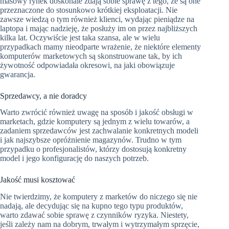
masowy rynek doskonale zdają sobie sprawę z tego, że są one
przeznaczone do stosunkowo krótkiej eksploatacji. Nie
zawsze wiedzą o tym również klienci, wydając pieniądze na
laptopa i mając nadzieję, że posłuży im on przez najbliższych
kilka lat. Oczywiście jest taka szansa, ale w wielu
przypadkach mamy nieodparte wrażenie, że niektóre elementy
komputerów marketowych są skonstruowane tak, by ich
żywotność odpowiadała okresowi, na jaki obowiązuje
gwarancja.
Sprzedawcy, a nie doradcy
Warto zwrócić również uwagę na sposób i jakość obsługi w
marketach, gdzie komputery są jednym z wielu towarów, a
zadaniem sprzedawców jest zachwalanie konkretnych modeli
i jak najszybsze opróżnienie magazynów. Trudno w tym
przypadku o profesjonalistów, którzy dostosują konkretny
model i jego konfigurację do naszych potrzeb.
Jakość musi kosztować
Nie twierdzimy, że komputery z marketów do niczego się nie
nadają, ale decydując się na kupno tego typu produktów,
warto zdawać sobie sprawę z czynników ryzyka. Niestety,
jeśli zależy nam na dobrym, trwałym i wytrzymałym sprzęcie,