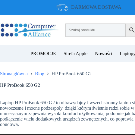
Przejdź
DARMOWA DOSTAWA
do
treści
PROMOCJE
Strefa Apple
Nowości
Laptopy
Strona główna
Blog
HP ProBook 650 G2
HP ProBook 650 G2
Laptop HP ProBook 650 G2 to ultrawydajny i wszechstronny laptop 
nowoczesne i mocne podzespoły, dzięki którym świetnie radzi sobie w
numerycznym zapewnia wysoki komfort użytkowania, podobnie jak ba
podłączenie wielu dodatkowych urządzeń zewnętrznych, co poprawia mo
obudowa.