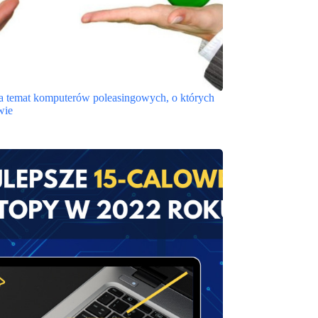
a temat komputerów poleasingowych, o których
wie