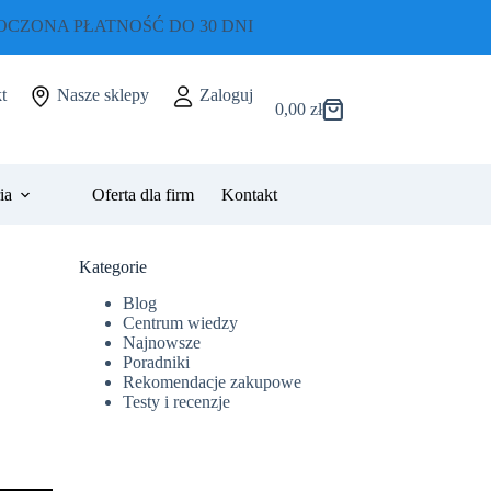
CZONA PŁATNOŚĆ DO 30 DNI
t
Nasze sklepy
Zaloguj
0,00
zł
Koszyk
ia
Oferta dla firm
Kontakt
Kategorie
Blog
Centrum wiedzy
Najnowsze
Poradniki
Rekomendacje zakupowe
Testy i recenzje