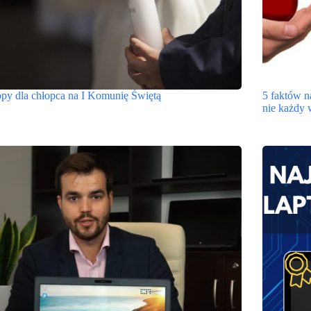
py dla chłopca na I Komunię Świętą
5 faktów n
nie każdy 