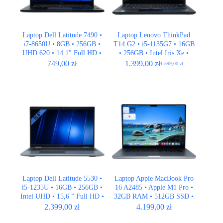
Laptop Dell Latitude 7490 •
Laptop Lenovo ThinkPad
i7-8650U • 8GB • 256GB •
T14 G2 • i5-1135G7 • 16GB
UHD 620 • 14.1″ Full HD •
• 256GB • Intel Iris Xe •
QWERTY US
14,1″ Full HD
749,00
zł
1.399,00
zł
1.599,00
zł
Pierwotna
Aktualna
cena
cena
wynosiła:
wynosi:
1.599,00 zł.
1.399,00 zł.
Laptop Dell Latitude 5530 •
Laptop Apple MacBook Pro
i5-1235U • 16GB • 256GB •
16 A2485 • Apple M1 Pro •
Intel UHD • 15,6 ” Full HD •
32GB RAM • 512GB SSD •
QWERTY US
16″ Retina • ISO
2.399,00
zł
4.199,00
zł