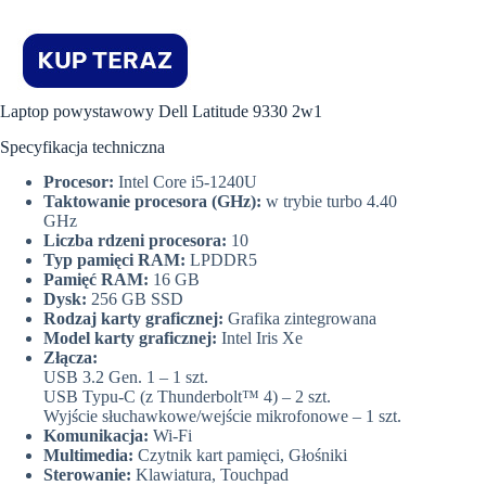
Laptop powystawowy Dell Latitude 9330 2w1
Specyfikacja techniczna
Procesor:
Intel Core i5-1240U
Taktowanie procesora (GHz):
w trybie turbo 4.40
GHz
Liczba rdzeni procesora:
10
Typ pamięci RAM:
LPDDR5
Pamięć RAM:
16 GB
Dysk:
256 GB SSD
Rodzaj karty graficznej:
Grafika zintegrowana
Model karty graficznej:
Intel Iris Xe
Złącza:
USB 3.2 Gen. 1 – 1 szt.
USB Typu-C (z Thunderbolt™ 4) – 2 szt.
Wyjście słuchawkowe/wejście mikrofonowe – 1 szt.
Komunikacja:
Wi-Fi
Multimedia:
Czytnik kart pamięci, Głośniki
Sterowanie:
Klawiatura, Touchpad