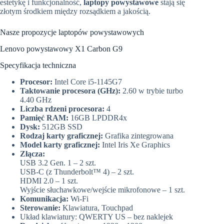
estetykę i funkcjonalność,
laptopy powystawowe
stają się
złotym środkiem między rozsądkiem a jakością.
Nasze propozycje laptopów powystawowych
Lenovo powystawowy X1 Carbon G9
Specyfikacja techniczna
Procesor:
Intel Core i5-1145G7
Taktowanie procesora (GHz):
2.60 w trybie turbo
4.40 GHz
Liczba rdzeni procesora:
4
Pamięć RAM:
16GB LPDDR4x
Dysk:
512GB SSD
Rodzaj karty graficznej:
Grafika zintegrowana
Model karty graficznej:
Intel Iris Xe Graphics
Złącza:
USB 3.2 Gen. 1 – 2 szt.
USB-C (z Thunderbolt™ 4) – 2 szt.
HDMI 2.0 – 1 szt.
Wyjście słuchawkowe/wejście mikrofonowe – 1 szt.
Komunikacja:
Wi-Fi
Sterowanie:
Klawiatura, Touchpad
Układ klawiatury: QWERTY US – bez naklejek