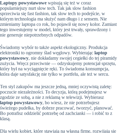
Laptopy powystawowe
wpisują się też w coraz
popularniejszy nurt slow tech. Tak jak slow fashion
sprzeciwia się fast fashion, tak slow tech to podejście, w
którym technologia ma służyć nam długo i z sensem. Nie
zmieniamy laptopa co rok, bo pojawił się nowy kolor. Zamiast
tego inwestujemy w model, który jest trwały, sprawdzony i
nie generuje niepotrzebnych odpadów.
Świadomy wybór to także aspekt ekologiczny. Produkcja
elektroniki to ogromny ślad węglowy. Wybierając
laptop
powystawowy
, nie dokładamy swojej cegiełki do tej piramidy
zużycia. Wręcz przeciwnie — odzyskujemy potencjał sprzętu,
który był na wyciągnięcie ręki. To świadoma konsumpcja,
która daje satysfakcję nie tylko w portfelu, ale też w sercu.
Ten styl zakupów ma jeszcze jedną, mniej oczywistą zaletę:
poczucie niezależności. To decyzja, którą podejmujesz w
zgodzie ze sobą, a nie z reklamą w telewizji. Wybierasz
laptop powystawowy
, bo wiesz, że nie potrzebujesz
świeżego pudełka, by dobrze pracować, tworzyć, planować.
Bo potrafisz oddzielić potrzebę od zachcianki — i robić to z
klasą.
Dla wielu kobiet, które stawiają na własną firmę, rozwijają się