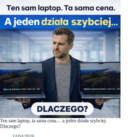
przegrywa
ze
sprzętem
poleasingowym?
5
powodów
Ten sam laptop, ta sama cena… a jeden działa szybciej.
Dlaczego?
14/04/2026