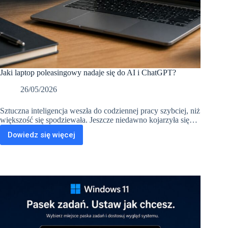
Jaki laptop poleasingowy nadaje się do AI i ChatGPT?
26/05/2026
Sztuczna inteligencja weszła do codziennej pracy szybciej, niż
większość się spodziewała. Jeszcze niedawno kojarzyła się…
Dowiedz się więcej
Jaki
laptop
poleasingowy
nadaje
się
do
AI
i
ChatGPT?