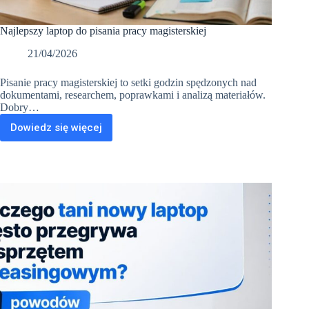
Najlepszy laptop do pisania pracy magisterskiej
21/04/2026
Pisanie pracy magisterskiej to setki godzin spędzonych nad
dokumentami, researchem, poprawkami i analizą materiałów.
Dobry…
Dowiedz się więcej
Najlepszy
laptop
do
pisania
pracy
magisterskiej