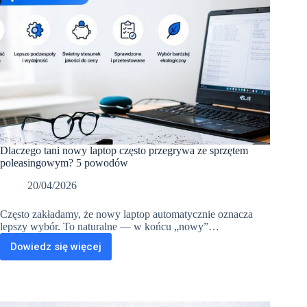
Dlaczego tani nowy laptop często przegrywa ze sprzętem
poleasingowym? 5 powodów
20/04/2026
Często zakładamy, że nowy laptop automatycznie oznacza
lepszy wybór. To naturalne — w końcu „nowy”…
Dowiedz się więcej
Dlaczego
tani
nowy
laptop
często