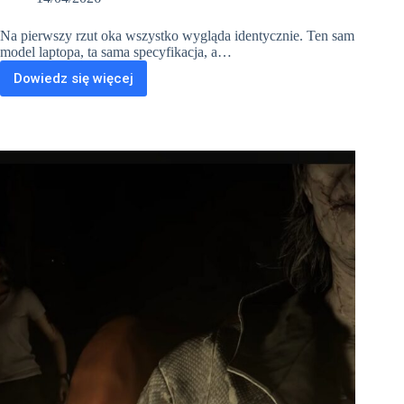
Na pierwszy rzut oka wszystko wygląda identycznie. Ten sam
model laptopa, ta sama specyfikacja, a…
Dowiedz się więcej
Ten
sam
laptop,
ta
sama
cena…
a
jeden
działa
szybciej.
Dlaczego?