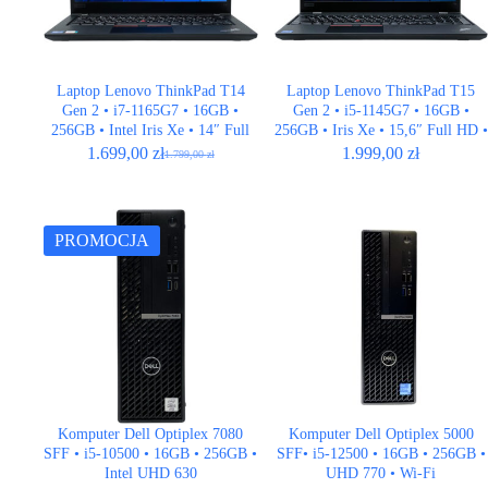
Laptop Lenovo ThinkPad T14
Laptop Lenovo ThinkPad T15
Gen 2 • i7-1165G7 • 16GB •
Gen 2 • i5-1145G7 • 16GB •
256GB • Intel Iris Xe • 14″ Full
256GB • Iris Xe • 15,6″ Full HD •
HD
QWERTY US
1.699,00
zł
1.999,00
zł
1.799,00
zł
Pierwotna
Aktualna
cena
cena
wynosiła:
wynosi:
1.799,00 zł.
1.699,00 zł.
PROMOCJA
Komputer Dell Optiplex 7080
Komputer Dell Optiplex 5000
SFF • i5-10500 • 16GB • 256GB •
SFF• i5-12500 • 16GB • 256GB •
Intel UHD 630
UHD 770 • Wi-Fi