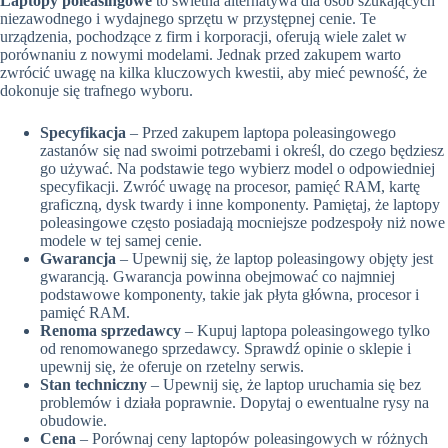
Laptopy poleasingowe
to świetna alternatywa dla osób szukających
niezawodnego i wydajnego sprzętu w przystępnej cenie. Te
urządzenia, pochodzące z firm i korporacji, oferują wiele zalet w
porównaniu z nowymi modelami. Jednak przed zakupem warto
zwrócić uwagę na kilka kluczowych kwestii, aby mieć pewność, że
dokonuje się trafnego wyboru.
Specyfikacja
– Przed zakupem laptopa poleasingowego
zastanów się nad swoimi potrzebami i określ, do czego będziesz
go używać. Na podstawie tego wybierz model o odpowiedniej
specyfikacji. Zwróć uwagę na procesor, pamięć RAM, kartę
graficzną, dysk twardy i inne komponenty. Pamiętaj, że laptopy
poleasingowe często posiadają mocniejsze podzespoły niż nowe
modele w tej samej cenie.
Gwarancja
– Upewnij się, że laptop poleasingowy objęty jest
gwarancją. Gwarancja powinna obejmować co najmniej
podstawowe komponenty, takie jak płyta główna, procesor i
pamięć RAM.
Renoma sprzedawcy
– Kupuj laptopa poleasingowego tylko
od renomowanego sprzedawcy. Sprawdź opinie o sklepie i
upewnij się, że oferuje on rzetelny serwis.
Stan techniczny
– Upewnij się, że laptop uruchamia się bez
problemów i działa poprawnie. Dopytaj o ewentualne rysy na
obudowie.
Cena
– Porównaj ceny laptopów poleasingowych w różnych