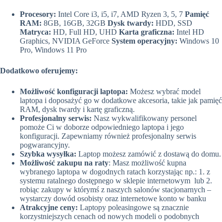
Procesory:
Intel Core i3, i5, i7, AMD Ryzen 3, 5, 7
Pamięć
RAM:
8GB, 16GB, 32GB
Dysk twardy:
HDD, SSD
Matryca:
HD, Full HD, UHD
Karta graficzna:
Intel HD
Graphics, NVIDIA GeForce
System operacyjny:
Windows 10
Pro, Windows 11 Pro
Dodatkowo oferujemy:
Możliwość konfiguracji laptopa:
Możesz wybrać model
laptopa i doposażyć go w dodatkowe akcesoria, takie jak pamięć
RAM, dysk twardy i kartę graficzną.
Profesjonalny serwis:
Nasz wykwalifikowany personel
pomoże Ci w doborze odpowiedniego laptopa i jego
konfiguracji. Zapewniamy również profesjonalny serwis
pogwarancyjny.
Szybka wysyłka:
Laptop możesz zamówić z dostawą do domu.
Możliwość zakupu na raty
: Masz możliwość kupna
wybranego laptopa w dogodnych ratach korzystając np.: 1. z
systemu ratalnego dostępnego w sklepie internetowym lub 2.
robiąc zakupy w którymś z naszych salonów stacjonarnych –
wystarczy dowód osobisty oraz internetowe konto w banku
Atrakcyjne ceny:
Laptopy poleasingowe są znacznie
korzystniejszych cenach od nowych modeli o podobnych