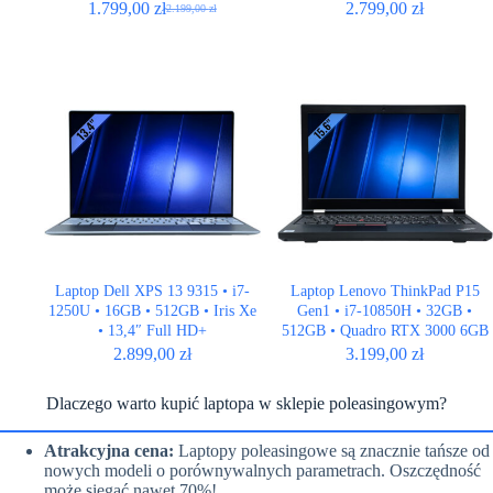
1.799,00
zł
2.799,00
zł
2.199,00
zł
Pierwotna
Aktualna
cena
cena
wynosiła:
wynosi:
2.199,00 zł.
1.799,00 zł.
Laptop Dell XPS 13 9315 • i7-
Laptop Lenovo ThinkPad P15
1250U • 16GB • 512GB • Iris Xe
Gen1 • i7-10850H • 32GB •
• 13,4″ Full HD+
512GB • Quadro RTX 3000 6GB
• 15,6″ 1920×1080
2.899,00
zł
3.199,00
zł
Dlaczego warto kupić laptopa w sklepie poleasingowym?
Atrakcyjna cena:
Laptopy poleasingowe są znacznie tańsze od
nowych modeli o porównywalnych parametrach. Oszczędność
może sięgać nawet 70%!