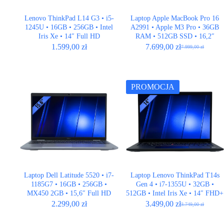
Lenovo ThinkPad L14 G3 • i5-
Laptop Apple MacBook Pro 16
1245U • 16GB • 256GB • Intel
A2991 • Apple M3 Pro • 36GB
Iris Xe • 14″ Full HD
RAM • 512GB SSD • 16,2″
Retina • Space Black • ANSI
1.599,00
zł
7.699,00
zł
7.999,00
zł
Pierwotna
Aktualna
cena
cena
wynosiła:
wynosi:
7.999,00 zł.
7.699,00 zł.
PROMOCJA
Laptop Dell Latitude 5520 • i7-
Laptop Lenovo ThinkPad T14s
1185G7 • 16GB • 256GB •
Gen 4 • i7-1355U • 32GB •
MX450 2GB • 15,6″ Full HD
512GB • Intel Iris Xe • 14″ FHD+
• LTE
2.299,00
zł
3.499,00
zł
3.749,00
zł
Pierwotna
Aktualna
cena
cena