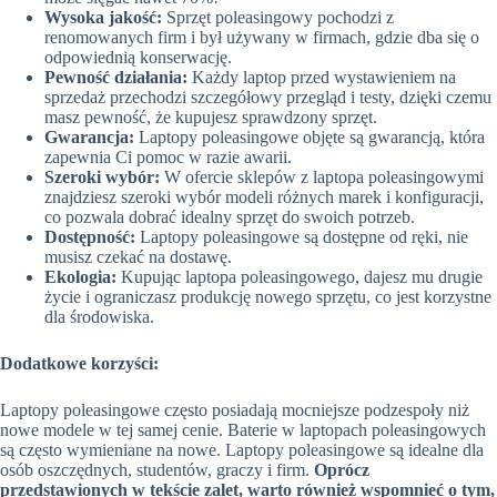
Wysoka jakość:
Sprzęt poleasingowy pochodzi z
renomowanych firm i był używany w firmach, gdzie dba się o
odpowiednią konserwację.
Pewność działania:
Każdy laptop przed wystawieniem na
sprzedaż przechodzi szczegółowy przegląd i testy, dzięki czemu
masz pewność, że kupujesz sprawdzony sprzęt.
Gwarancja:
Laptopy poleasingowe objęte są gwarancją, która
zapewnia Ci pomoc w razie awarii.
Szeroki wybór:
W ofercie sklepów z laptopa poleasingowymi
znajdziesz szeroki wybór modeli różnych marek i konfiguracji,
co pozwala dobrać idealny sprzęt do swoich potrzeb.
Dostępność:
Laptopy poleasingowe są dostępne od ręki, nie
musisz czekać na dostawę.
Ekologia:
Kupując laptopa poleasingowego, dajesz mu drugie
życie i ograniczasz produkcję nowego sprzętu, co jest korzystne
dla środowiska.
Dodatkowe korzyści:
Laptopy poleasingowe często posiadają mocniejsze podzespoły niż
nowe modele w tej samej cenie. Baterie w laptopach poleasingowych
są często wymieniane na nowe. Laptopy poleasingowe są idealne dla
osób oszczędnych, studentów, graczy i firm.
Oprócz
przedstawionych w tekście zalet, warto również wspomnieć o tym,