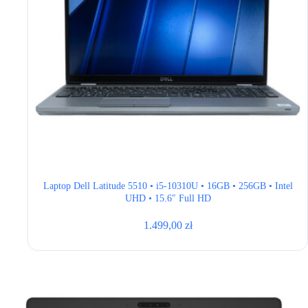
Laptop Dell Latitude 5510 • i5-10310U • 16GB • 256GB • Intel
UHD • 15.6″ Full HD
1.499,00
zł