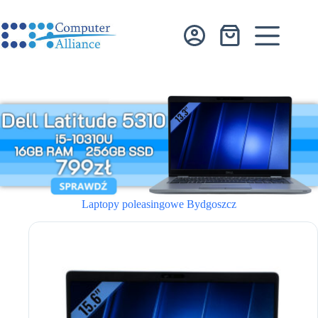
Przejdź
do
treści
Koszyk
Laptopy poleasingowe Bydgoszcz