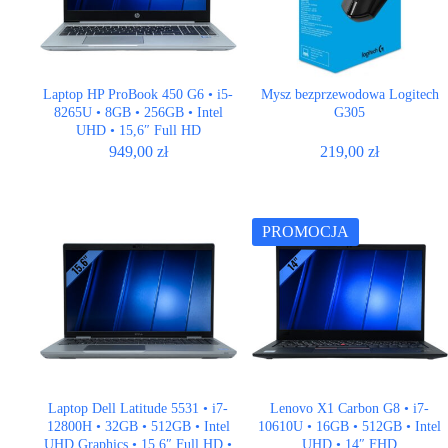
Laptop HP ProBook 450 G6 • i5-
Mysz bezprzewodowa Logitech
8265U • 8GB • 256GB • Intel
G305
UHD • 15,6″ Full HD
949,00
zł
219,00
zł
PROMOCJA
Laptop Dell Latitude 5531 • i7-
Lenovo X1 Carbon G8 • i7-
12800H • 32GB • 512GB • Intel
10610U • 16GB • 512GB • Intel
UHD Graphics • 15,6″ Full HD •
UHD • 14″ FHD