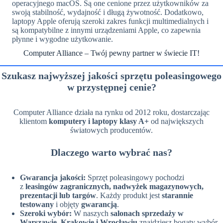
operacyjnego macOS. Są one cenione przez użytkowników za
swoją stabilność, wydajność i długą żywotność. Dodatkowo,
laptopy Apple oferują szeroki zakres funkcji multimedialnych i
są kompatybilne z innymi urządzeniami Apple, co zapewnia
płynne i wygodne użytkowanie.
Computer Alliance – Twój pewny partner w świecie IT!
Szukasz najwyższej jakości sprzętu poleasingowego
w przystępnej cenie?
Computer Alliance działa na rynku od 2012 roku, dostarczając
klientom
komputery i laptopy klasy A+
od największych
światowych producentów.
Dlaczego warto wybrać nas?
Gwarancja jakości:
Sprzęt poleasingowy pochodzi
z
leasingów zagranicznych, nadwyżek magazynowych,
prezentacji lub targów
. Każdy produkt jest
starannie
testowany
i objęty
gwarancją
.
Szeroki wybór:
W naszych
salonach sprzedaży w
Warszawie, Krakowie i Wrocławiu
znajdziesz bogaty wybór