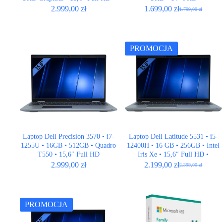
QWERTY U
2.999,00
zł
1.699,00
zł
1.799,00
zł
Pierwotna
Aktualna
cena
cena
wynosiła:
wynosi:
1.799,00 zł.
1.699,00 zł.
PROMOCJA
Laptop Dell Precision 3570 • i7-
Laptop Dell Latitude 5531 • i5-
1255U • 16GB • 512GB • Quadro
12400H • 16 GB • 256GB • Intel
T550 • 15,6″ Full HD
Iris Xe • 15,6″ Full HD •
QWERTY US
2.999,00
zł
2.199,00
zł
2.399,00
zł
Pierwotna
Aktualna
cena
cena
wynosiła:
wynosi:
2.399,00 zł.
2.199,00 zł.
PROMOCJA