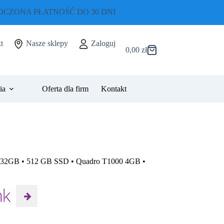
CZONA PŁATNOŚĆ DO 30 DNI
t
Nasze sklepy
Zaloguj
0,00
zł
Koszyk
ia
Oferta dla firm
Kontakt
 • 32GB • 512 GB SSD • Quadro T1000 4GB •