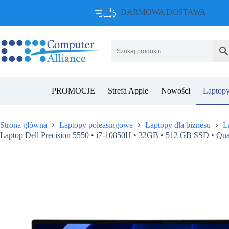
Przejdź
DARMOWA DOSTAWA
do
treści
PROMOCJE
Strefa Apple
Nowości
Laptopy
Strona główna
Laptopy poleasingowe
Laptopy dla biznesu
L
Laptop Dell Precision 5550 • i7-10850H • 32GB • 512 GB SSD •