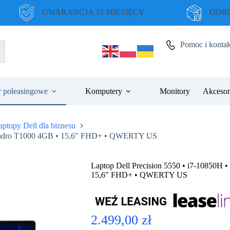
GWARANCJA 12 MIESIĘCY
ODRO
Pomoc i kontak
 poleasingowe
Komputery
Monitory
Akcesor
aptopy Dell dla biznesu
 Quadro T1000 4GB • 15,6″ FHD+ • QWERTY US
Laptop Dell Precision 5550 • i7-10850H
15,6″ FHD+ • QWERTY US
2.499,00
zł