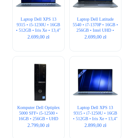
Laptop Dell XPS 13
Laptop Dell Latitude
9315 • i5-1230U • 16GB
5540 • i7-1370P • 16GB •
• 512GB • Iris Xe • 13,4″
256GB • Intel UHD •
Full HD+
15,6″ Full HD
2.699,00
zł
2.699,00
zł
Komputer Dell Optiplex
Laptop Dell XPS 13
5000 SFF• i5-12500 •
9315 • i7-1250U • 16GB
16GB • 256GB • UHD
• 512GB • Iris Xe • 13,4″
770 • Wi-Fi
Full HD+
2.799,00
zł
2.899,00
zł