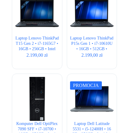
Laptop Lenovo ThinkPad
Laptop Lenovo ThinkPad
T15 Gen 2 • i7-1165G7 •
P15s Gen 1 • i7-10610U
16GB • 256GB • Intel
• 16GB • 512GB •
Iris Xe • 15,6″ Full HD
Quadro P520 • 15,6″ Full
2.199,00
zł
2.199,00
zł
HD
PROMOCJA
Komputer Dell OptiPlex
Laptop Dell Latitude
7090 SFF • i7-10700 •
5531 • i5-12400H • 16