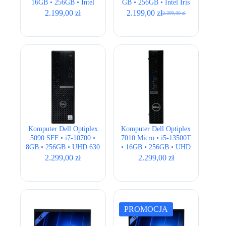
16GB • 256GB • Intel
GB • 256GB • Intel Iris
UHD
Xe • 15,6″ Full HD •
2.199,00
zł
2.199,00
zł
2.399,00
zł
Pierwotna
Aktualna
QWERTY US
cena
cena
wynosiła:
wynosi:
2.399,00 zł.
2.199,00 zł.
Komputer Dell Optiplex
Komputer Dell Optiplex
5090 SFF • i7-10700 •
7010 Micro • i5-13500T
8GB • 256GB • UHD 630
• 16GB • 256GB • UHD
770 • Wi-Fi
2.299,00
zł
2.299,00
zł
PROMOCJA