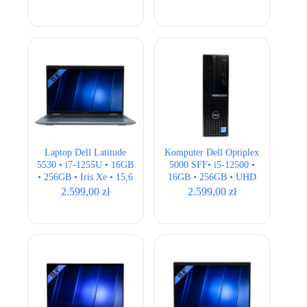
QWERTY US
Laptop Dell Latitude
Komputer Dell Optiplex
5530 • i7-1255U • 16GB
5000 SFF• i5-12500 •
• 256GB • Iris Xe • 15,6
16GB • 256GB • UHD
” Full HD
770
2.599,00
zł
2.599,00
zł