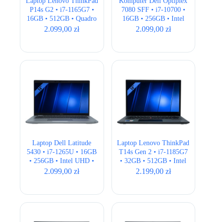
Laptop Lenovo ThinkPad
Komputer Dell Optiplex
P14s G2 • i7-1165G7 •
7080 SFF • i7-10700 •
16GB • 512GB • Quadro
16GB • 256GB • Intel
T500 2GB • 14″ Full HD
UHD 630
2.099,00
zł
2.099,00
zł
Laptop Dell Latitude
Laptop Lenovo ThinkPad
5430 • i7-1265U • 16GB
T14s Gen 2 • i7-1185G7
• 256GB • Intel UHD •
• 32GB • 512GB • Intel
14″ Full HD • QWERTY
Iris Xe • 14,1″ Full HD
2.099,00
zł
2.199,00
zł
US