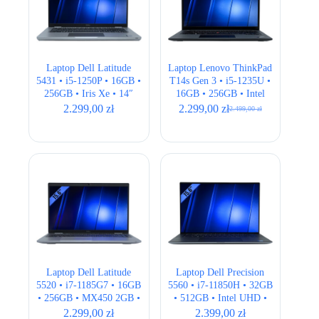
Laptop Dell Latitude
Laptop Lenovo ThinkPad
5431 • i5-1250P • 16GB •
T14s Gen 3 • i5-1235U •
256GB • Iris Xe • 14″
16GB • 256GB • Intel
Full HD
Iris Xe • 14″ FHD+ •
2.299,00
zł
2.299,00
zł
2.499,00
zł
Pierwotna
Aktualna
QWERTY US
cena
cena
wynosiła:
wynosi:
2.499,00 zł.
2.299,00 zł.
Laptop Dell Latitude
Laptop Dell Precision
5520 • i7-1185G7 • 16GB
5560 • i7-11850H • 32GB
• 256GB • MX450 2GB •
• 512GB • Intel UHD •
15,6″ Full HD
15,6″ Full HD+ •
2.299,00
zł
2.399,00
zł