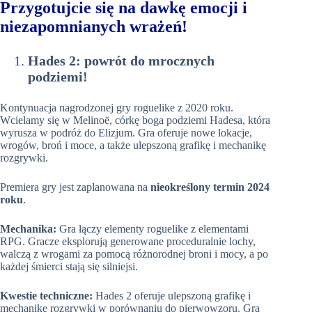
Przygotujcie się na dawkę emocji i
niezapomnianych wrażeń!
Hades 2
:
powrót do mrocznych
podziemi!
Kontynuacja nagrodzonej gry roguelike z 2020 roku.
Wcielamy się w Melinoë, córkę boga podziemi Hadesa, która
wyrusza w podróż do Elizjum. Gra oferuje nowe lokacje,
wrogów, broń i moce, a także ulepszoną grafikę i mechanikę
rozgrywki.
Premiera gry jest zaplanowana na
nieokreślony termin 2024
roku
.
Mechanika:
Gra łączy elementy roguelike z elementami
RPG. Gracze eksplorują generowane proceduralnie lochy,
walczą z wrogami za pomocą różnorodnej broni i mocy, a po
każdej śmierci stają się silniejsi.
Kwestie techniczne:
Hades 2 oferuje ulepszoną grafikę i
mechanikę rozgrywki w porównaniu do pierwowzoru. Gra