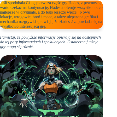
Jeśli spodobała Ci się pierwsza część gry Hades, z pewnością
warto czekać na kontynuację. Hades 2 oferuje wszystko to, co
najlepsze w oryginale, a do tego jeszcze więcej. Nowe
lokacje, wrogowie, broń i moce, a także ulepszona grafika i
mechanika rozgrywki sprawiają, że Hades 2 zapowiada się na
wyjątkowo interesującą grę.
Pamiętaj, że powyższe informacje opierają się na dostępnych
do tej pory informacjach i spekulacjach. Ostateczne funkcje
gry mogą się różnić.