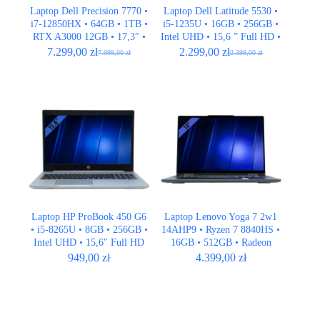
Laptop Dell Precision 7770 •
Laptop Dell Latitude 5530 •
i7-12850HX • 64GB • 1TB •
i5-1235U • 16GB • 256GB •
RTX A3000 12GB • 17,3″ •
Intel UHD • 15,6 ” Full HD •
Full HD
LTE
7.299,00
zł
2.299,00
zł
7.999,00
zł
2.399,00
zł
Pierwotna
Aktualna
Pierwotna
Aktualna
cena
cena
cena
cena
wynosiła:
wynosi:
wynosiła:
wynosi:
7.999,00 zł.
7.299,00 zł.
2.399,00 zł.
2.299,00 zł.
Laptop HP ProBook 450 G6
Laptop Lenovo Yoga 7 2w1
• i5-8265U • 8GB • 256GB •
14AHP9 • Ryzen 7 8840HS •
Intel UHD • 15,6″ Full HD
16GB • 512GB • Radeon
780M • 14″ WUXGA
949,00
zł
4.399,00
zł