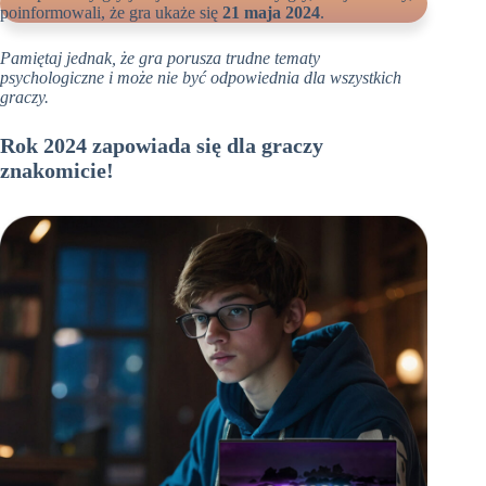
poinformowali, że gra ukaże się
21 maja 2024
.
Pamiętaj jednak, że gra porusza trudne tematy
psychologiczne i może nie być odpowiednia dla wszystkich
graczy.
Rok 2024 zapowiada się dla graczy
znakomicie!