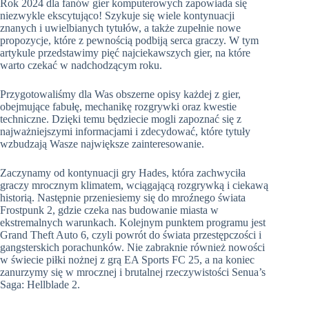
Rok 2024 dla fanów gier komputerowych zapowiada się
niezwykle ekscytująco! Szykuje się wiele kontynuacji
znanych i uwielbianych tytułów, a także zupełnie nowe
propozycje, które z pewnością podbiją serca graczy. W tym
artykule przedstawimy pięć najciekawszych gier, na które
warto czekać w nadchodzącym roku.
Przygotowaliśmy dla Was obszerne opisy każdej z gier,
obejmujące fabułę, mechanikę rozgrywki oraz kwestie
techniczne. Dzięki temu będziecie mogli zapoznać się z
najważniejszymi informacjami i zdecydować, które tytuły
wzbudzają Wasze największe zainteresowanie.
Zaczynamy od kontynuacji gry Hades, która zachwyciła
graczy mrocznym klimatem, wciągającą rozgrywką i ciekawą
historią. Następnie przeniesiemy się do mroźnego świata
Frostpunk 2, gdzie czeka nas budowanie miasta w
ekstremalnych warunkach. Kolejnym punktem programu jest
Grand Theft Auto 6, czyli powrót do świata przestępczości i
gangsterskich porachunków. Nie zabraknie również nowości
w świecie piłki nożnej z grą EA Sports FC 25, a na koniec
zanurzymy się w mrocznej i brutalnej rzeczywistości Senua’s
Saga: Hellblade 2.