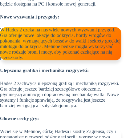
będzie dostępna na PC i konsole nowej generacji.
Nowe wyzwania i przygody:
W Hades 2 czeka na nas wiele nowych wyzwań i przygód.
Gra oferuje nowe lokacje do odkrycia, hordy wrogów do
pokonania, wymagających bossów do walki i sekrety greckiej
mitologii do odkrycia. Melinoë będzie mogła wykorzystać
nowe rodzaje broni i mocy, aby pokonać czekające na nią
przeszkody.
Ulepszona grafika i mechanika rozgrywki:
Hades 2 zachwyca ulepszoną grafiką i mechaniką rozgrywki.
Gra oferuje jeszcze bardziej szczegółowe otoczenie,
płynniejszą animację i dopracowaną mechanikę walki. Nowe
systemy i funkcje sprawiają, że rozgrywka jest jeszcze
bardziej wciągająca i satysfakcjonująca.
Główne cechy gry:
Wciel się w Melinoë, córkę Hadesa i siostrę Zagreusa, czyli
protagonistę pierwszej odsłony tej serii i wyrusz w nową