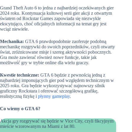
Grand Theft Auto 6 to jedna z najbardziej oczekiwanych gier
2024 roku. Kontynuacja kultowej serii gier akcji z otwartym
światem od Rockstar Games zapowiada się niezwykle
ekscytująco, choć oficjalnych informacji na temat gry jest
wciąż niewiele.
Mechanika:
GTA 6 prawdopodobnie zaoferuje podobną
mechanikę rozgrywki do swoich poprzedników, czyli otwarty
świat, zróżnicowane misje i szereg aktywności pobocznych.
Gra może zawierać również nowe funkcje, takie jak
możliwość gry w trybie online dla wielu graczy.
Kwestie techniczne:
GTA 6 będzie z pewnością jedną z
najbardziej imponujących gier pod względem technicznym w
2025 roku. Gra będzie wykorzystywać najnowszy silnik
graficzny Rockstara i oferować szczegółową grafikę,
realistyczną fizykę i
płynny gameplay
.
Co wiemy o GTA 6?
Akcja gry rozgrywać się będzie w Vice City, czyli fikcyjnym
mieście wzorowanym na Miami z lat 80.