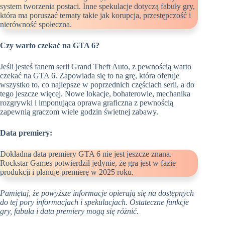
system tworzenia postaci. Inne spekulacje dotyczą fabuły gry,
która ma poruszać tematy takie jak korupcja, przestępczość i
nierówność społeczna.
Czy warto czekać na GTA 6?
Jeśli jesteś fanem serii Grand Theft Auto, z pewnością warto
czekać na GTA 6. Zapowiada się to na grę, która oferuje
wszystko to, co najlepsze w poprzednich częściach serii, a do
tego jeszcze więcej. Nowe lokacje, bohaterowie, mechanika
rozgrywki i imponująca oprawa graficzna z pewnością
zapewnią graczom wiele godzin świetnej zabawy.
Data premiery:
Dokładna data premiery GTA 6 nie jest jeszcze znana.
Rockstar Games potwierdził jedynie, że gra jest w fazie
produkcji i planuje premierę w 2025 roku.
Pamiętaj, że powyższe informacje opierają się na dostępnych
do tej pory informacjach i spekulacjach. Ostateczne funkcje
gry, fabuła i data premiery mogą się różnić.