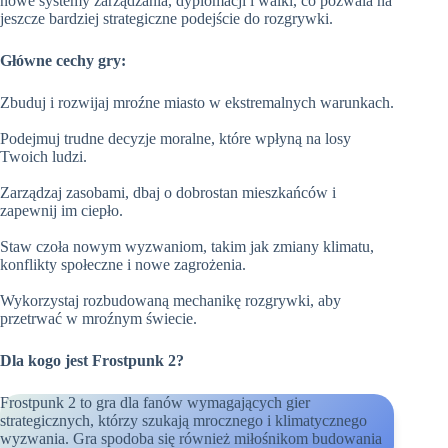
nowe systemy zarządzania, dyplomacji i walki, co pozwala na
jeszcze bardziej strategiczne podejście do rozgrywki.
Główne cechy gry:
Zbuduj i rozwijaj mroźne miasto w ekstremalnych warunkach.
Podejmuj trudne decyzje moralne, które wpłyną na losy
Twoich ludzi.
Zarządzaj zasobami, dbaj o dobrostan mieszkańców i
zapewnij im ciepło.
Staw czoła nowym wyzwaniom, takim jak zmiany klimatu,
konflikty społeczne i nowe zagrożenia.
Wykorzystaj rozbudowaną mechanikę rozgrywki, aby
przetrwać w mroźnym świecie.
Dla kogo jest Frostpunk 2?
Frostpunk 2 to gra dla fanów wymagających gier
strategicznych, którzy szukają mrocznego i klimatycznego
wyzwania. Gra spodoba się również miłośnikom budowania