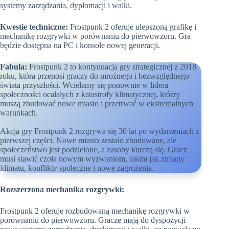
systemy zarządzania, dyplomacji i walki.
Kwestie techniczne:
Frostpunk 2 oferuje ulepszoną grafikę i
mechanikę rozgrywki w porównaniu do pierwowzoru. Gra
będzie dostępna na PC i konsole nowej generacji.
Fabuła:
Frostpunk 2 to kontynuacja gry strategicznej z 2018
roku, która przenosi graczy do mroźnego i bezwzględnego
świata przyszłości. Wcielamy się ponownie w lidera
społeczności ocalałych z katastrofy klimatycznej, którzy
muszą zbudować nowe miasto i przetrwać w ekstremalnych
warunkach.
Akcja gry Frostpunk 2 rozgrywa się 30 lat po wydarzeniach z
pierwszej części. Nowe miasto zostało zbudowane, ale
społeczeństwo jest podzielone, a zasoby kurczą się. Gracz
musi stawić czoła nowym wyzwaniom, takim jak zmiany
klimatu, konflikty społeczne i nowe zagrożenia.
Rozszerzona mechanika rozgrywki:
Frostpunk 2 oferuje rozbudowaną mechanikę rozgrywki w
porównaniu do pierwowzoru. Gracze mają do dyspozycji