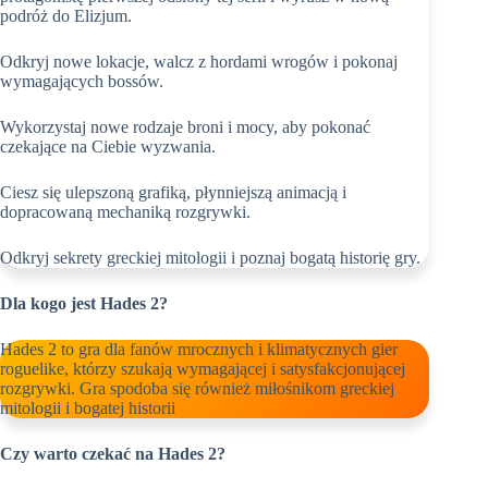
podróż do Elizjum.
Odkryj nowe lokacje, walcz z hordami wrogów i pokonaj
wymagających bossów.
Wykorzystaj nowe rodzaje broni i mocy, aby pokonać
czekające na Ciebie wyzwania.
Ciesz się ulepszoną grafiką, płynniejszą animacją i
dopracowaną mechaniką rozgrywki.
Odkryj sekrety greckiej mitologii i poznaj bogatą historię gry.
Dla kogo jest Hades 2?
Hades 2 to gra dla fanów mrocznych i klimatycznych gier
roguelike, którzy szukają wymagającej i satysfakcjonującej
rozgrywki. Gra spodoba się również miłośnikom greckiej
mitologii i bogatej historii
Czy warto czekać na Hades 2?