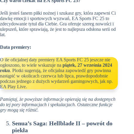
Czy warto czekać na EA Sports FC 25?
Jeśli jesteś fanem piłki nożnej i szukasz gry, która zapewni Ci
dawkę emocji i sportowych wyzwań, EA Sports FC 25 to
zdecydowanie tytuł dla Ciebie. Gra oferuje szereg nowości i
ulepszeń, które sprawiają, że jest to najlepsza odsłona serii od
lat.
Data premiery:
O ile oficjalnej daty premiery EA Sports FC 25 jeszcze nie
ogłoszono, to wiele wskazuje na
piątek, 27 września 2024
roku
. Plotki sugerują, że oficjalna zapowiedź gry powinna
nastąpić w okolicach czerwca lub lipca, prawdopodobnie
podczas jednego z dużych wydarzeń gamingowych, jak np.
EA Play Live.
Pamiętaj, że powyższe informacje opierają się na dostępnych
do tej pory informacjach i spekulacjach. Ostateczne funkcje
gry mogą się różnić.
Senua’s Saga: Hellblade II – powrót do
piekła