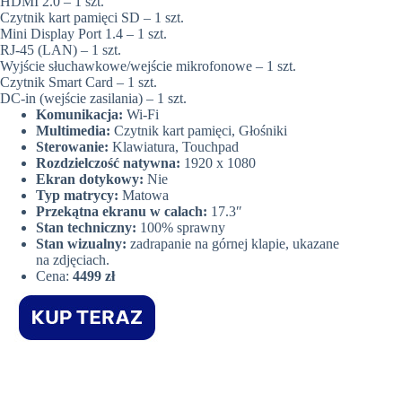
HDMI 2.0 – 1 szt.
Czytnik kart pamięci SD – 1 szt.
Mini Display Port 1.4 – 1 szt.
RJ-45 (LAN) – 1 szt.
Wyjście słuchawkowe/wejście mikrofonowe – 1 szt.
Czytnik Smart Card – 1 szt.
DC-in (wejście zasilania) – 1 szt.
Komunikacja:
Wi-Fi
Multimedia:
Czytnik kart pamięci, Głośniki
Sterowanie:
Klawiatura, Touchpad
Rozdzielczość natywna:
1920 x 1080
Ekran dotykowy:
Nie
Typ matrycy:
Matowa
Przekątna ekranu w calach:
17.3″
Stan techniczny:
100% sprawny
Stan wizualny:
zadrapanie na górnej klapie, ukazane
na zdjęciach.
Cena:
4499 zł