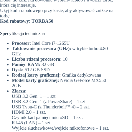
która cię interesuje.
Użyj kodu rabatowego przy kasie, aby aktywować zniżkę na
torbę.
Kod rabatowy: TORBA50
Specyfikacja techniczna
Procesor:
Intel Core i7-1265U
Taktowanie procesora (GHz):
w trybie turbo 4.80
GHz
Liczba rdzeni procesora:
10
Pamięć RAM:
32 GB
Dysk:
512 GB SSD
Rodzaj karty graficznej:
Grafika dedykowana
Model karty graficznej:
Nvidia GeForce MX550
2GB
Złącza:
USB 3.2 Gen. 1 – 1 szt.
USB 3.2 Gen. 1 (z PowerShare) – 1 szt.
USB Typu-C (z Thunderbolt™ 4) – 2 szt.
HDMI 2.0 – 1 szt.
Czytnik kart pamięci microSD – 1 szt.
RJ-45 (LAN) – 1 szt.
Wyjście słuchawkowe/wejście mikrofonowe – 1 szt.