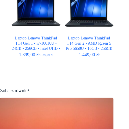
Laptop Lenovo ThinkPad
Laptop Lenovo ThinkPad
T14 Gen 1 • i7-10610U •
T14 Gen 2 • AMD Ryzen 5
24GB • 256GB • Intel UHD •
Pro 5650U • 16GB • 256GB
14,1″ Full HD • QWERTY
• AMD Radeon • 14,1″ Full
1.399,00
zł
1.449,00
zł
1.699,00
zł
Pierwotna
Aktualna
US
HD
cena
cena
wynosiła:
wynosi:
1.699,00 zł.
1.399,00 zł.
Zobacz również