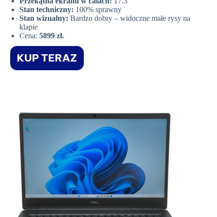
Przekątna ekranu w calach:
17.3″
Stan techniczny:
100% sprawny
Stan wizualny:
Bardzo dobry – widoczne małe rysy na
klapie
Cena:
5899 zł.