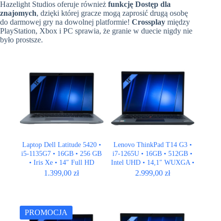
Hazelight Studios oferuje również
funkcję Dostęp dla
znajomych
, dzięki której gracze mogą zaprosić drugą osobę
do darmowej gry na dowolnej platformie!
Crossplay
między
PlayStation, Xbox i PC sprawia, że granie w duecie nigdy nie
było prostsze.
Laptop Dell Latitude 5420 •
Lenovo ThinkPad T14 G3 •
i5-1135G7 • 16GB • 256 GB
i7-1265U • 16GB • 512GB •
• Iris Xe • 14″ Full HD
Intel UHD • 14,1″ WUXGA •
QWERTY US • LTE
1.399,00
zł
2.999,00
zł
PROMOCJA