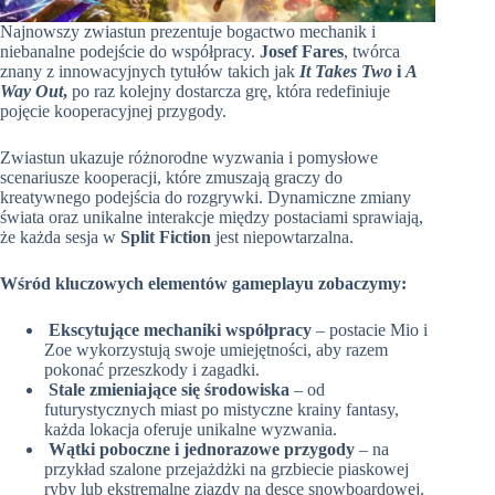
Najnowszy zwiastun prezentuje bogactwo mechanik i
niebanalne podejście do współpracy.
Josef Fares
, twórca
znany z innowacyjnych tytułów takich jak
It Takes Two
i
A
Way Out
,
po raz kolejny dostarcza grę, która redefiniuje
pojęcie kooperacyjnej przygody.
Zwiastun ukazuje różnorodne wyzwania i pomysłowe
scenariusze kooperacji, które zmuszają graczy do
kreatywnego podejścia do rozgrywki. Dynamiczne zmiany
świata oraz unikalne interakcje między postaciami sprawiają,
że każda sesja w
Split Fiction
jest niepowtarzalna.
Wśród kluczowych elementów gameplayu zobaczymy:
Ekscytujące mechaniki współpracy
– postacie Mio i
Zoe wykorzystują swoje umiejętności, aby razem
pokonać przeszkody i zagadki.
Stale zmieniające się środowiska
– od
futurystycznych miast po mistyczne krainy fantasy,
każda lokacja oferuje unikalne wyzwania.
Wątki poboczne i jednorazowe przygody
– na
przykład szalone przejażdżki na grzbiecie piaskowej
ryby lub ekstremalne zjazdy na desce snowboardowej.