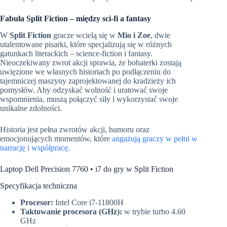
Fabuła Split Fiction – między sci-fi a fantasy
W
Split Fiction
gracze wcielą się w
Mio i Zoe
, dwie
utalentowane pisarki, które specjalizują się w różnych
gatunkach literackich – science-fiction i fantasy.
Nieoczekiwany zwrot akcji sprawia, że bohaterki zostają
uwięzione we własnych historiach po podłączeniu do
tajemniczej maszyny zaprojektowanej do kradzieży ich
pomysłów. Aby odzyskać wolność i uratować swoje
wspomnienia, muszą połączyć siły i wykorzystać swoje
unikalne zdolności.
Historia jest pełna zwrotów akcji, humoru oraz
emocjonujących momentów, które
angażują graczy w pełni w
narrację i współpracę
.
Laptop Dell Precision 7760 • i7 do gry w Split Fiction
Specyfikacja techniczna
Procesor:
Intel Core i7-11800H
Taktowanie procesora (GHz):
w trybie turbo 4.60
GHz