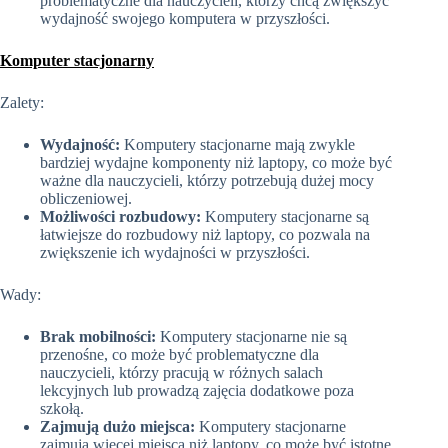
problematyczne dla nauczycieli, którzy chcą zwiększyć
wydajność swojego komputera w przyszłości.
Komputer stacjonarny
Zalety:
Wydajność:
Komputery stacjonarne mają zwykle
bardziej wydajne komponenty niż laptopy, co może być
ważne dla nauczycieli, którzy potrzebują dużej mocy
obliczeniowej.
Możliwości rozbudowy:
Komputery stacjonarne są
łatwiejsze do rozbudowy niż laptopy, co pozwala na
zwiększenie ich wydajności w przyszłości.
Wady:
Brak mobilności:
Komputery stacjonarne nie są
przenośne, co może być problematyczne dla
nauczycieli, którzy pracują w różnych salach
lekcyjnych lub prowadzą zajęcia dodatkowe poza
szkołą.
Zajmują dużo miejsca:
Komputery stacjonarne
zajmują więcej miejsca niż laptopy, co może być istotne