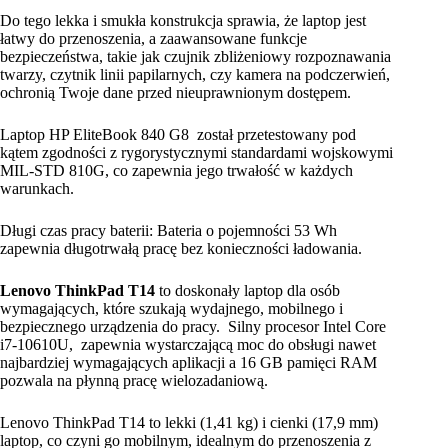
Do tego lekka i smukła konstrukcja sprawia, że laptop jest
łatwy do przenoszenia, a zaawansowane funkcje
bezpieczeństwa, takie jak czujnik zbliżeniowy rozpoznawania
twarzy, czytnik linii papilarnych, czy kamera na podczerwień,
ochronią Twoje dane przed nieuprawnionym dostępem.
Laptop HP EliteBook 840 G8
został przetestowany pod
kątem zgodności z rygorystycznymi standardami wojskowymi
MIL-STD 810G, co zapewnia jego trwałość w każdych
warunkach.
Długi czas pracy baterii: Bateria o pojemności 53 Wh
zapewnia długotrwałą pracę bez konieczności ładowania.
Lenovo ThinkPad T14
to doskonały laptop dla osób
wymagających, które szukają wydajnego, mobilnego i
bezpiecznego urządzenia do pracy. Silny procesor Intel Core
i7-10610U, zapewnia wystarczającą moc do obsługi nawet
najbardziej wymagających aplikacji a 16 GB pamięci RAM
pozwala na płynną pracę wielozadaniową.
Lenovo ThinkPad T14 to lekki (1,41 kg) i cienki (17,9 mm)
laptop, co czyni go mobilnym, idealnym do przenoszenia z