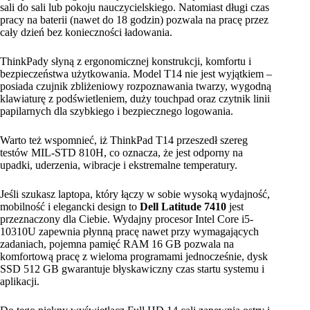
sali do sali lub pokoju nauczycielskiego. Natomiast długi czas
pracy na baterii (nawet do 18 godzin) pozwala na pracę przez
cały dzień bez konieczności ładowania.
ThinkPady słyną z ergonomicznej konstrukcji, komfortu i
bezpieczeństwa użytkowania. Model T14 nie jest wyjątkiem –
posiada czujnik zbliżeniowy rozpoznawania twarzy, wygodną
klawiaturę z podświetleniem, duży touchpad oraz czytnik linii
papilarnych dla szybkiego i bezpiecznego logowania.
Warto też wspomnieć, iż ThinkPad T14 przeszedł szereg
testów MIL-STD 810H, co oznacza, że jest odporny na
upadki, uderzenia, wibracje i ekstremalne temperatury.
Jeśli szukasz laptopa, który łączy w sobie wysoką
wydajność,
mobilność i elegancki design
to
Dell Latitude 7410
jest
przeznaczony dla Ciebie. Wydajny procesor Intel Core i5-
10310U zapewnia płynną pracę nawet przy wymagających
zadaniach, pojemna pamięć RAM 16 GB pozwala na
komfortową pracę z wieloma programami jednocześnie, dysk
SSD 512 GB gwarantuje błyskawiczny czas startu systemu i
aplikacji.