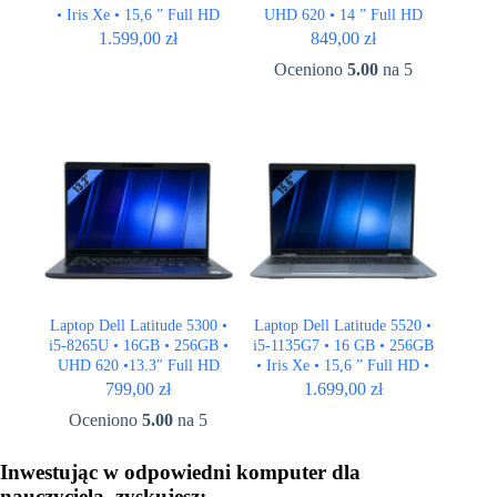
• Iris Xe • 15,6 ” Full HD
UHD 620 • 14 ” Full HD
1.599,00
zł
849,00
zł
Oceniono
5.00
na 5
Laptop Dell Latitude 5300 •
Laptop Dell Latitude 5520 •
i5-8265U • 16GB • 256GB •
i5-1135G7 • 16 GB • 256GB
UHD 620 •13.3″ Full HD
• Iris Xe • 15,6 ” Full HD •
LTE
799,00
zł
1.699,00
zł
Oceniono
5.00
na 5
Inwestując w odpowiedni komputer dla
nauczyciela, zyskujesz: