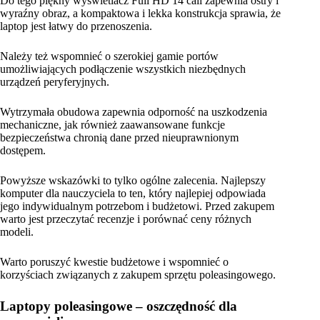
Do tego piękny wyświetlacz Full HD 14 cali zapewnia ostry i
wyraźny obraz, a kompaktowa i lekka konstrukcja sprawia, że
laptop jest łatwy do przenoszenia.
Należy też wspomnieć o szerokiej gamie portów
umożliwiających podłączenie wszystkich niezbędnych
urządzeń peryferyjnych.
Wytrzymała obudowa zapewnia odporność na uszkodzenia
mechaniczne, jak również zaawansowane funkcje
bezpieczeństwa chronią dane przed nieuprawnionym
dostępem.
Powyższe wskazówki to tylko ogólne zalecenia. Najlepszy
komputer dla nauczyciela to ten, który najlepiej odpowiada
jego indywidualnym potrzebom i budżetowi. Przed zakupem
warto jest przeczytać recenzje i porównać ceny różnych
modeli.
Warto poruszyć kwestie budżetowe i wspomnieć o
korzyściach związanych z zakupem sprzętu poleasingowego.
Laptopy poleasingowe – oszczędność dla