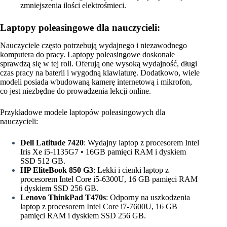
zmniejszenia ilości elektrośmieci.
Laptopy poleasingowe dla nauczycieli:
Nauczyciele często potrzebują wydajnego i niezawodnego
komputera do pracy. Laptopy poleasingowe doskonale
sprawdzą się w tej roli. Oferują one wysoką wydajność, długi
czas pracy na baterii i wygodną klawiaturę. Dodatkowo, wiele
modeli posiada wbudowaną kamerę internetową i mikrofon,
co jest niezbędne do prowadzenia lekcji online.
Przykładowe modele laptopów poleasingowych dla
nauczycieli:
Dell Latitude 7420
: Wydajny laptop z procesorem Intel
Iris Xe i5-1135G7 • 16GB pamięci RAM i dyskiem
SSD 512 GB.
HP EliteBook 850 G3
: Lekki i cienki laptop z
procesorem Intel Core i5-6300U, 16 GB pamięci RAM
i dyskiem SSD 256 GB.
Lenovo ThinkPad T470s
: Odporny na uszkodzenia
laptop z procesorem Intel Core i7-7600U, 16 GB
pamięci RAM i dyskiem SSD 256 GB.