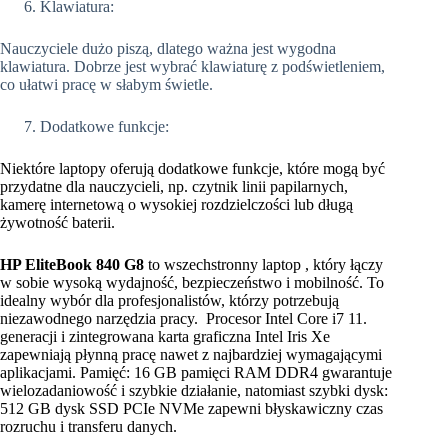
Klawiatura:
Nauczyciele dużo piszą, dlatego ważna jest wygodna
klawiatura. Dobrze jest wybrać klawiaturę z podświetleniem,
co ułatwi pracę w słabym świetle.
Dodatkowe funkcje:
Niektóre laptopy oferują dodatkowe funkcje, które mogą być
przydatne dla nauczycieli, np. czytnik linii papilarnych,
kamerę internetową o wysokiej rozdzielczości lub długą
żywotność baterii.
HP EliteBook 840 G8
to wszechstronny laptop , który łączy
w sobie wysoką wydajność, bezpieczeństwo i mobilność. To
idealny wybór dla profesjonalistów, którzy potrzebują
niezawodnego narzędzia pracy. Procesor Intel Core i7 11.
generacji i zintegrowana karta graficzna Intel Iris Xe
zapewniają płynną pracę nawet z najbardziej wymagającymi
aplikacjami. Pamięć: 16 GB pamięci RAM DDR4 gwarantuje
wielozadaniowość i szybkie działanie, natomiast szybki dysk:
512 GB dysk SSD PCIe NVMe zapewni błyskawiczny czas
rozruchu i transferu danych.