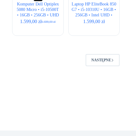
Komputer Dell Optiplex
Laptop HP EliteBook 850
5080 Micro • i5-10500T
G7 • i5-10310U • 16GB •
• 16GB • 256GB • UHD
256GB • Intel UHD •
630
15.6″ Full HD
1.599,00
zł
1.599,00
zł
1.699,00
zł
Pierwotna
Aktualna
cena
cena
wynosiła:
wynosi:
1.699,00 zł.
1.599,00 zł.
NASTĘPNE