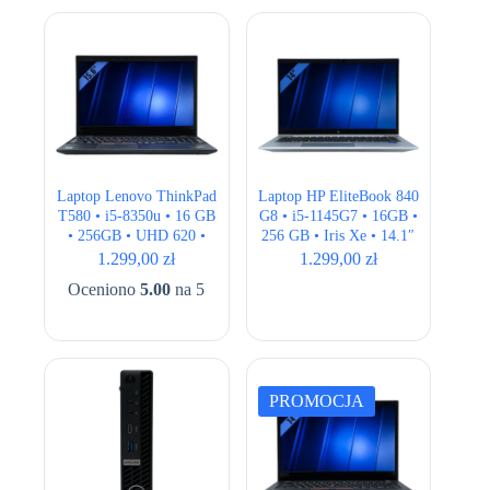
1.399,00 zł.
1.099,00 zł.
Laptop Lenovo ThinkPad
Laptop HP EliteBook 840
T580 • i5-8350u • 16 GB
G8 • i5-1145G7 • 16GB •
• 256GB • UHD 620 •
256 GB • Iris Xe • 14.1″
15.6″ Full HD
Full HD • QWERTY US
1.299,00
zł
1.299,00
zł
Oceniono
5.00
na 5
PROMOCJA