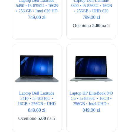
Laptop Dell Latitude
Laptop Dell Latitude
5490 • I5-8350U • 16GB
5300 • i5-8265U • 16GB
• 256 GB • Intel 620 HD
• 256GB • UHD 620
• 14.1″ HD
•13.3″ Full HD
749,00
zł
799,00
zł
Oceniono
5.00
na 5
Laptop Dell Latitude
Laptop HP EliteBook 840
5410 • i5-10210U •
G5 • i5-8350U • 16GB •
16GB • 256GB • UHD
256GB • Intel UHD •
620 • 14 ” Full HD
14,1″ Full HD
849,00
zł
849,00
zł
Oceniono
5.00
na 5