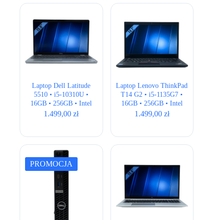
1.599,00 zł.
1.399,00 zł.
Laptop Dell Latitude
Laptop Lenovo ThinkPad
5510 • i5-10310U •
T14 G2 • i5-1135G7 •
16GB • 256GB • Intel
16GB • 256GB • Intel
UHD • 15.6″ Full HD
Iris Xe • 14,1″ Full HD •
1.499,00
zł
1.499,00
zł
QWERTY US
PROMOCJA