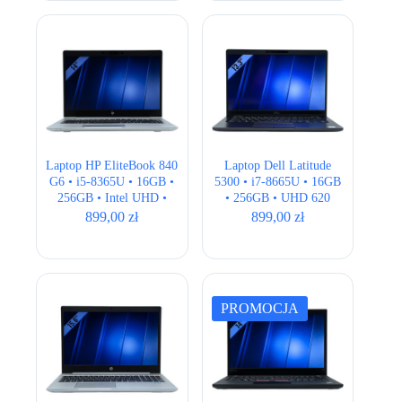
Laptop HP EliteBook 840
Laptop Dell Latitude
G6 • i5-8365U • 16GB •
5300 • i7-8665U • 16GB
256GB • Intel UHD •
• 256GB • UHD 620
14,1″ Full HD
•13.3″ Full HD
899,00
zł
899,00
zł
PROMOCJA