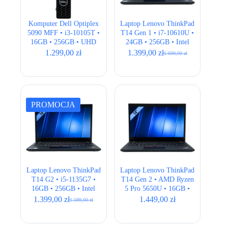
Komputer Dell Optiplex
Laptop Lenovo ThinkPad
5090 MFF • i3-10105T •
T14 Gen 1 • i7-10610U •
16GB • 256GB • UHD
24GB • 256GB • Intel
630
UHD • 14,1″ Full HD •
1.299,00
zł
1.399,00
zł
1.699,00
zł
Pierwotna
Aktualna
QWERTY US
cena
cena
wynosiła:
wynosi:
1.699,00 zł.
1.399,00 zł.
PROMOCJA
Laptop Lenovo ThinkPad
Laptop Lenovo ThinkPad
T14 G2 • i5-1135G7 •
T14 Gen 2 • AMD Ryzen
16GB • 256GB • Intel
5 Pro 5650U • 16GB •
Iris Xe • 14,1″ Full HD
256GB • AMD Radeon •
1.399,00
zł
1.449,00
zł
1.599,00
zł
Pierwotna
Aktualna
14,1″ Full HD
cena
cena
wynosiła:
wynosi: