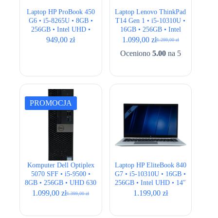
Laptop HP ProBook 450
Laptop Lenovo ThinkPad
G6 • i5-8265U • 8GB •
T14 Gen 1 • i5-10310U •
256GB • Intel UHD •
16GB • 256GB • Intel
15,6″ Full HD
UHD • 14,1″ Full HD
949,00
zł
1.099,00
zł
1.299,00
zł
Pierwotna
Aktualna
cena
cena
Oceniono
5.00
na 5
wynosiła:
wynosi:
1.299,00 zł.
1.099,00 zł.
PROMOCJA
Komputer Dell Optiplex
Laptop HP EliteBook 840
5070 SFF • i5-9500 •
G7 • i5-10310U • 16GB •
8GB • 256GB • UHD 630
256GB • Intel UHD • 14″
Full HD
1.099,00
zł
1.199,00
zł
1.399,00
zł
Pierwotna
Aktualna
cena
cena
wynosiła:
wynosi: